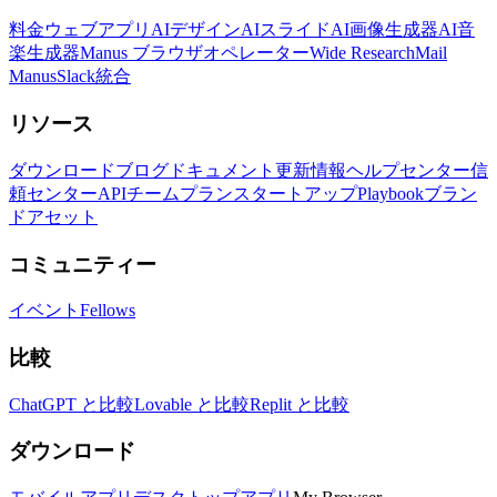
料金
ウェブアプリ
AIデザイン
AIスライド
AI画像生成器
AI音
楽生成器
Manus ブラウザオペレーター
Wide Research
Mail
Manus
Slack統合
リソース
ダウンロード
ブログ
ドキュメント
更新情報
ヘルプセンター
信
頼センター
API
チームプラン
スタートアップ
Playbook
ブラン
ドアセット
コミュニティー
イベント
Fellows
比較
ChatGPT と比較
Lovable と比較
Replit と比較
ダウンロード