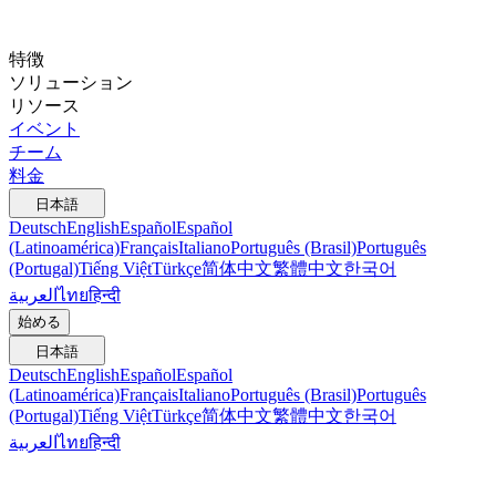
特徴
ソリューション
リソース
イベント
チーム
料金
日本語
Deutsch
English
Español
Español
(Latinoamérica)
Français
Italiano
Português (Brasil)
Português
(Portugal)
Tiếng Việt
Türkçe
简体中文
繁體中文
한국어
العربية
ไทย
हिन्दी
始める
日本語
Deutsch
English
Español
Español
(Latinoamérica)
Français
Italiano
Português (Brasil)
Português
(Portugal)
Tiếng Việt
Türkçe
简体中文
繁體中文
한국어
العربية
ไทย
हिन्दी