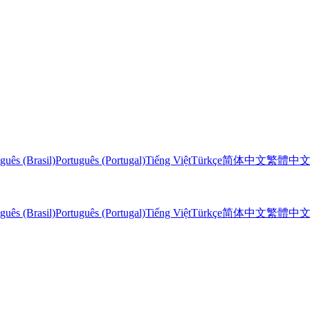
guês (Brasil)
Português (Portugal)
Tiếng Việt
Türkçe
简体中文
繁體中
guês (Brasil)
Português (Portugal)
Tiếng Việt
Türkçe
简体中文
繁體中