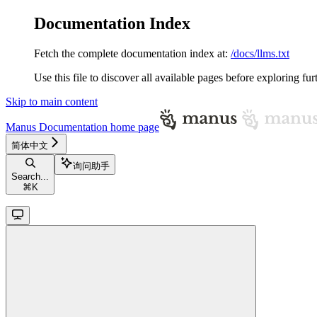
Documentation Index
Fetch the complete documentation index at:
/docs/llms.txt
Use this file to discover all available pages before exploring fur
Skip to main content
Manus Documentation
home page
简体中文
询问助手
Search...
⌘
K