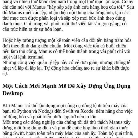
hàng và nhiều thứ khác đều nằm trong một thư mục lộn xộn. Cô ấy 
chỉ cần nói với Manus "hãy sắp xếp ảnh cửa hàng hoa của tôi." Sau 
đó Manus quét các tệp, nhận diện nội dung của từng ảnh, tạo các 
thư mục con được phân loại và sắp xếp mọi bức ảnh theo đúng 
danh mục. Chỉ trong vài phút, một thư viện tài sản gọn gàng, có 
cấu trúc hiện ra từ sự hỗn loạn.
Hoặc hãy tưởng tượng một kế toán viên cần đổi tên hàng trăm hóa 
đơn theo định dạng tiêu chuẩn. Một công việc tốn cả buổi chiều 
nếu làm thủ công, Manus có thể hoàn thành trong vài phút chỉ với 
một vài lệnh terminal.
Những công việc quản lý tệp này có vẻ đơn giản, nhưng chúng tẻ 
nhạt và lặp đi lặp lại. Tự động hóa chúng tạo ra sự khác biệt thực 
sự.
Một Cách Mới Mạnh Mẽ Để Xây Dựng Ứng Dụng 
Desktop
Khi Manus có thể tận dụng mọi công cụ dòng lệnh trên máy của 
bạn, từ Python và Node.js đến Swift và Xcode, tiềm năng cho việc 
tự động hóa và phát triển phức tạp trở nên to lớn.
Một trong các đồng nghiệp của chúng tôi đã thử thách Manus xây 
dựng một ứng dụng dịch và phụ đề cuộc họp theo thời gian thực 
bằng Swift, hoàn toàn trên máy Mac của anh ấy. Toàn bộ quá trình, 