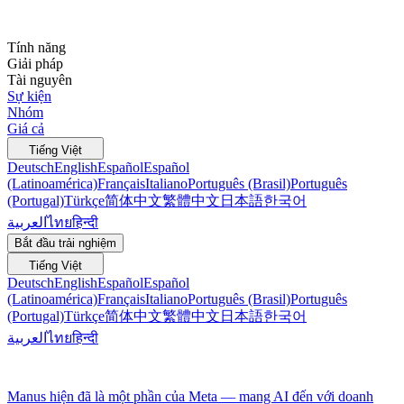
Tính năng
Giải pháp
Tài nguyên
Sự kiện
Nhóm
Giá cả
Tiếng Việt
Deutsch
English
Español
Español
(Latinoamérica)
Français
Italiano
Português (Brasil)
Português
(Portugal)
Türkçe
简体中文
繁體中文
日本語
한국어
العربية
ไทย
हिन्दी
Bắt đầu trải nghiệm
Tiếng Việt
Deutsch
English
Español
Español
(Latinoamérica)
Français
Italiano
Português (Brasil)
Português
(Portugal)
Türkçe
简体中文
繁體中文
日本語
한국어
العربية
ไทย
हिन्दी
Manus hiện đã là một phần của Meta — mang AI đến với doanh