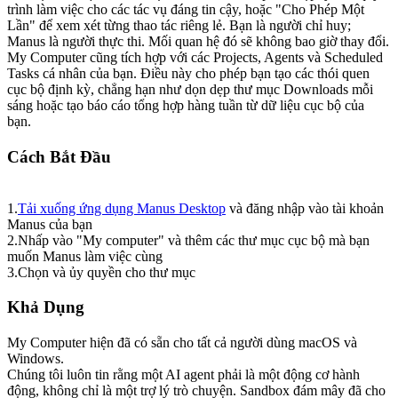
trình làm việc cho các tác vụ đáng tin cậy, hoặc "Cho Phép Một 
Lần" để xem xét từng thao tác riêng lẻ. Bạn là người chỉ huy; 
Manus là người thực thi. Mối quan hệ đó sẽ không bao giờ thay đổi.
My Computer cũng tích hợp với các Projects, Agents và Scheduled 
Tasks cá nhân của bạn. Điều này cho phép bạn tạo các thói quen 
cục bộ định kỳ, chẳng hạn như dọn dẹp thư mục Downloads mỗi 
sáng hoặc tạo báo cáo tổng hợp hàng tuần từ dữ liệu cục bộ của 
bạn.
Cách Bắt Đầu
1
.
Tải xuống ứng dụng Manus Desktop
 và đăng nhập vào tài khoản 
Manus của bạn
2
.
Nhấp vào "My computer" và thêm các thư mục cục bộ mà bạn 
muốn Manus làm việc cùng
3
.
Chọn và ủy quyền cho thư mục
Khả Dụng
My Computer hiện đã có sẵn cho tất cả người dùng macOS và 
Windows.
Chúng tôi luôn tin rằng một AI agent phải là một động cơ hành 
động, không chỉ là một trợ lý trò chuyện. Sandbox đám mây đã cho 