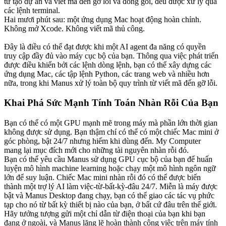
từ tạo dự án và viết mã đến gỡ lỗi và đóng gói, đều được xử lý qua 
các lệnh terminal.
Hai mươi phút sau: một ứng dụng Mac hoạt động hoàn chỉnh. 
Không mở Xcode. Không viết mã thủ công.
Đây là điều có thể đạt được khi một AI agent đa năng có quyền 
truy cập đầy đủ vào máy cục bộ của bạn. Thông qua việc phát triển 
được điều khiển bởi các lệnh dòng lệnh, bạn có thể xây dựng các 
ứng dụng Mac, các tập lệnh Python, các trang web và nhiều hơn 
nữa, trong khi Manus xử lý toàn bộ quy trình từ viết mã đến gỡ lỗi.
Khai Phá Sức Mạnh Tính Toán Nhàn Rỗi Của Bạn
Bạn có thể có một GPU mạnh mẽ trong máy mà phần lớn thời gian 
không được sử dụng. Bạn thậm chí có thể có một chiếc Mac mini ở 
góc phòng, bật 24/7 nhưng hiếm khi dùng đến. My Computer 
mang lại mục đích mới cho những tài nguyên nhàn rỗi đó.
Bạn có thể yêu cầu Manus sử dụng GPU cục bộ của bạn để huấn 
luyện mô hình machine learning hoặc chạy một mô hình ngôn ngữ 
lớn để suy luận. Chiếc Mac mini nhàn rỗi đó có thể được biến 
thành một trợ lý AI làm việc-từ-bất-kỳ-đâu 24/7. Miễn là máy được 
bật và Manus Desktop đang chạy, bạn có thể giao các tác vụ phức 
tạp cho nó từ bất kỳ thiết bị nào của bạn, ở bất cứ đâu trên thế giới.
Hãy tưởng tượng gửi một chỉ dẫn từ điện thoại của bạn khi bạn 
đang ở ngoài, và Manus lặng lẽ hoàn thành công việc trên máy tính 