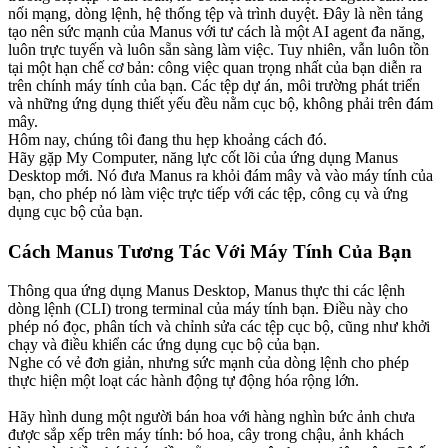
nối mạng, dòng lệnh, hệ thống tệp và trình duyệt. Đây là nền tảng 
tạo nên sức mạnh của Manus với tư cách là một AI agent đa năng, 
luôn trực tuyến và luôn sẵn sàng làm việc. Tuy nhiên, vẫn luôn tồn 
tại một hạn chế cơ bản: công việc quan trọng nhất của bạn diễn ra 
trên chính máy tính của bạn. Các tệp dự án, môi trường phát triển 
và những ứng dụng thiết yếu đều nằm cục bộ, không phải trên đám 
mây.
Hôm nay, chúng tôi đang thu hẹp khoảng cách đó.
Hãy gặp 
My Computer
, năng lực cốt lõi của ứng dụng Manus 
Desktop mới. Nó đưa Manus ra khỏi đám mây và vào máy tính của 
bạn, cho phép nó làm việc trực tiếp với các tệp, công cụ và ứng 
dụng cục bộ của bạn.
Cách Manus Tương Tác Với Máy Tính Của Bạn
Thông qua ứng dụng Manus Desktop, Manus thực thi các lệnh 
dòng lệnh (CLI) trong terminal của máy tính bạn. Điều này cho 
phép nó đọc, phân tích và chỉnh sửa các tệp cục bộ, cũng như khởi 
chạy và điều khiển các ứng dụng cục bộ của bạn.
Nghe có vẻ đơn giản, nhưng sức mạnh của dòng lệnh cho phép 
thực hiện một loạt các hành động tự động hóa rộng lớn.
Hãy hình dung một người bán hoa với hàng nghìn bức ảnh chưa 
được sắp xếp trên máy tính: bó hoa, cây trong chậu, ảnh khách 