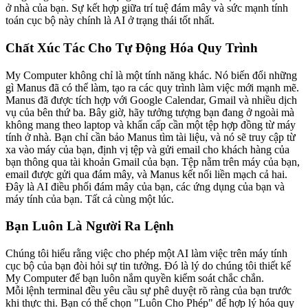
ở nhà của bạn. Sự kết hợp giữa trí tuệ đám mây và sức mạnh tính 
toán cục bộ này chính là AI ở trạng thái tốt nhất.
Chất Xúc Tác Cho Tự Động Hóa Quy Trình
My Computer không chỉ là một tính năng khác. Nó biến đổi những 
gì Manus đã có thể làm, tạo ra các quy trình làm việc mới mạnh mẽ.
Manus đã được tích hợp với Google Calendar, Gmail và nhiều dịch 
vụ của bên thứ ba. Bây giờ, hãy tưởng tượng bạn đang ở ngoài mà 
không mang theo laptop và khẩn cấp cần một tệp hợp đồng từ máy 
tính ở nhà. Bạn chỉ cần bảo Manus tìm tài liệu, và nó sẽ truy cập từ 
xa vào máy của bạn, định vị tệp và gửi email cho khách hàng của 
bạn thông qua tài khoản Gmail của bạn. Tệp nằm trên máy của bạn, 
email được gửi qua đám mây, và Manus kết nối liền mạch cả hai.
Đây là AI điều phối đám mây của bạn, các ứng dụng của bạn và 
máy tính của bạn. Tất cả cùng một lúc.
Bạn Luôn Là Người Ra Lệnh
Chúng tôi hiểu rằng việc cho phép một AI làm việc trên máy tính 
cục bộ của bạn đòi hỏi sự tin tưởng. Đó là lý do chúng tôi thiết kế 
My Computer để bạn luôn nắm quyền kiểm soát chắc chắn.
Mỗi lệnh terminal đều yêu cầu sự phê duyệt rõ ràng của bạn trước 
khi thực thi. Bạn có thể chọn "Luôn Cho Phép" để hợp lý hóa quy 