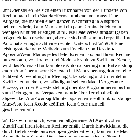
\n\nOder stellen Sie sich einen Buchhalter vor, der Hunderte von 
Rechnungen in ein Standardformat umbenennen muss. Eine 
Aufgabe, die manuell einen ganzen Nachmittag in Anspruch 
nehmen würde, kann Manus mit ein paar Terminalbefehlen in 
wenigen Minuten erledigen.\n\nDiese Dateiverwaltungsaufgaben 
mögen einfach erscheinen, aber sie sind mühsam und repetitiv. Ihre 
Automatisierung macht einen echten Unterschied.\n\n### Eine 
leistungsstarke neue Methode zum Erstellen von Desktop-
Apps\n\nWenn Manus jedes Befehlszeilen-Tool auf Ihrem Rechner 
nutzen kann, von Python und Node.js bis hin zu Swift und Xcode, 
wird das Potenzial für komplexe Automatisierung und Entwicklung 
enorm.\n\nEiner unserer Kollegen hat Manus herausgefordert, eine 
Echtzeit-Anwendung für Meeting-Übersetzung und Untertitel in 
Swift zu entwickeln, vollständig auf seinem Mac. Der gesamte 
Prozess, von der Projekterstellung über das Programmieren bis hin 
zum Debuggen und Verpacken, wurde über Terminalbefehle 
abgewickelt.\n\nZwanzig Minuten später: eine voll funktionsfähige 
Mac-App. Kein Xcode geöffnet. Kein Code manuell 
geschrieben.\n\n
\n\nDas wird möglich, wenn ein allgemeiner AI Agent vollen 
Zugriff auf Ihren lokalen Rechner erhält. Durch Entwicklung, die 
durch Befehlszeilenanweisungen gesteuert wird, können Sie Mac-
Apps, Python-Skripte, Websites und mehr erstellen, während 