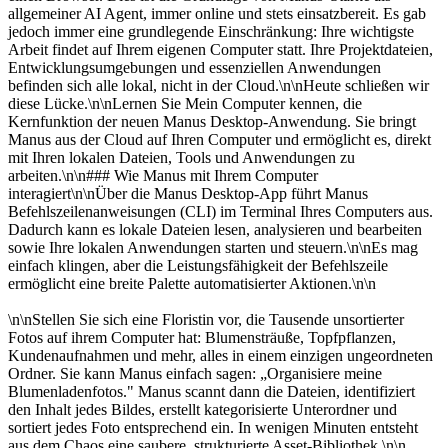
allgemeiner AI Agent, immer online und stets einsatzbereit. Es gab 
jedoch immer eine grundlegende Einschränkung: Ihre wichtigste 
Arbeit findet auf Ihrem eigenen Computer statt. Ihre Projektdateien, 
Entwicklungsumgebungen und essenziellen Anwendungen 
befinden sich alle lokal, nicht in der Cloud.\n\nHeute schließen wir 
diese Lücke.\n\nLernen Sie 
Mein Computer
 kennen, die 
Kernfunktion der neuen Manus Desktop-Anwendung. Sie bringt 
Manus aus der Cloud auf Ihren Computer und ermöglicht es, direkt 
mit Ihren lokalen Dateien, Tools und Anwendungen zu 
arbeiten.\n\n### Wie Manus mit Ihrem Computer 
interagiert\n\nÜber die Manus Desktop-App führt Manus 
Befehlszeilenanweisungen (CLI) im Terminal Ihres Computers aus. 
Dadurch kann es lokale Dateien lesen, analysieren und bearbeiten 
sowie Ihre lokalen Anwendungen starten und steuern.\n\nEs mag 
einfach klingen, aber die Leistungsfähigkeit der Befehlszeile 
ermöglicht eine breite Palette automatisierter Aktionen.\n\n
\n\nStellen Sie sich eine Floristin vor, die Tausende unsortierter 
Fotos auf ihrem Computer hat: Blumensträuße, Topfpflanzen, 
Kundenaufnahmen und mehr, alles in einem einzigen ungeordneten 
Ordner. Sie kann Manus einfach sagen: „Organisiere meine 
Blumenladenfotos." Manus scannt dann die Dateien, identifiziert 
den Inhalt jedes Bildes, erstellt kategorisierte Unterordner und 
sortiert jedes Foto entsprechend ein. In wenigen Minuten entsteht 
aus dem Chaos eine saubere, strukturierte Asset-Bibliothek.\n\n