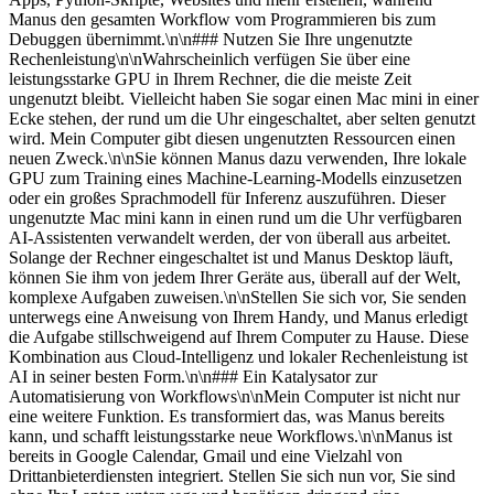
Manus den gesamten Workflow vom Programmieren bis zum 
Debuggen übernimmt.\n\n### Nutzen Sie Ihre ungenutzte 
Rechenleistung\n\nWahrscheinlich verfügen Sie über eine 
leistungsstarke GPU in Ihrem Rechner, die die meiste Zeit 
ungenutzt bleibt. Vielleicht haben Sie sogar einen Mac mini in einer 
Ecke stehen, der rund um die Uhr eingeschaltet, aber selten genutzt 
wird. Mein Computer gibt diesen ungenutzten Ressourcen einen 
neuen Zweck.\n\nSie können Manus dazu verwenden, Ihre lokale 
GPU zum Training eines Machine-Learning-Modells einzusetzen 
oder ein großes Sprachmodell für Inferenz auszuführen. Dieser 
ungenutzte Mac mini kann in einen rund um die Uhr verfügbaren 
AI-Assistenten verwandelt werden, der von überall aus arbeitet. 
Solange der Rechner eingeschaltet ist und Manus Desktop läuft, 
können Sie ihm von jedem Ihrer Geräte aus, überall auf der Welt, 
komplexe Aufgaben zuweisen.\n\nStellen Sie sich vor, Sie senden 
unterwegs eine Anweisung von Ihrem Handy, und Manus erledigt 
die Aufgabe stillschweigend auf Ihrem Computer zu Hause. Diese 
Kombination aus Cloud-Intelligenz und lokaler Rechenleistung ist 
AI in seiner besten Form.\n\n### Ein Katalysator zur 
Automatisierung von Workflows\n\nMein Computer ist nicht nur 
eine weitere Funktion. Es transformiert das, was Manus bereits 
kann, und schafft leistungsstarke neue Workflows.\n\nManus ist 
bereits in Google Calendar, Gmail und eine Vielzahl von 
Drittanbieterdiensten integriert. Stellen Sie sich nun vor, Sie sind 