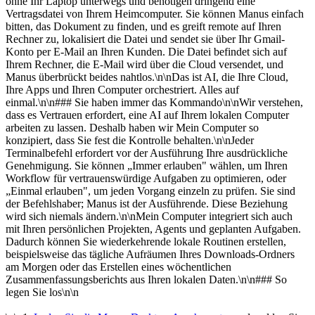
ohne Ihr Laptop unterwegs und benötigen dringend eine 
Vertragsdatei von Ihrem Heimcomputer. Sie können Manus einfach 
bitten, das Dokument zu finden, und es greift remote auf Ihren 
Rechner zu, lokalisiert die Datei und sendet sie über Ihr Gmail-
Konto per E-Mail an Ihren Kunden. Die Datei befindet sich auf 
Ihrem Rechner, die E-Mail wird über die Cloud versendet, und 
Manus überbrückt beides nahtlos.\n\nDas ist AI, die Ihre Cloud, 
Ihre Apps und Ihren Computer orchestriert. Alles auf 
einmal.\n\n### Sie haben immer das Kommando\n\nWir verstehen, 
dass es Vertrauen erfordert, eine AI auf Ihrem lokalen Computer 
arbeiten zu lassen. Deshalb haben wir Mein Computer so 
konzipiert, dass Sie fest die Kontrolle behalten.\n\nJeder 
Terminalbefehl erfordert vor der Ausführung Ihre ausdrückliche 
Genehmigung. Sie können „Immer erlauben" wählen, um Ihren 
Workflow für vertrauenswürdige Aufgaben zu optimieren, oder 
„Einmal erlauben", um jeden Vorgang einzeln zu prüfen. Sie sind 
der Befehlshaber; Manus ist der Ausführende. Diese Beziehung 
wird sich niemals ändern.\n\nMein Computer integriert sich auch 
mit Ihren persönlichen Projekten, Agents und geplanten Aufgaben. 
Dadurch können Sie wiederkehrende lokale Routinen erstellen, 
beispielsweise das tägliche Aufräumen Ihres Downloads-Ordners 
am Morgen oder das Erstellen eines wöchentlichen 
Zusammenfassungsberichts aus Ihren lokalen Daten.\n\n### So 
legen Sie los\n\n