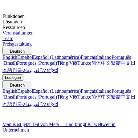
Funktionen
Lösungen
Ressourcen
Veranstaltungen
Team
Preisgestaltung
Deutsch
English
Español
Español (Latinoamérica)
Français
Italiano
Português
(Brasil)
Português (Portugal)
Tiếng Việt
Türkçe
简体中文
繁體中文
日
本語
한국어
العربية
ไทย
हिन्दी
Loslegen
Deutsch
English
Español
Español (Latinoamérica)
Français
Italiano
Português
(Brasil)
Português (Portugal)
Tiếng Việt
Türkçe
简体中文
繁體中文
日
本語
한국어
العربية
ไทย
हिन्दी
Manus ist jetzt Teil von Meta — und bringt KI weltweit in
Unternehmen