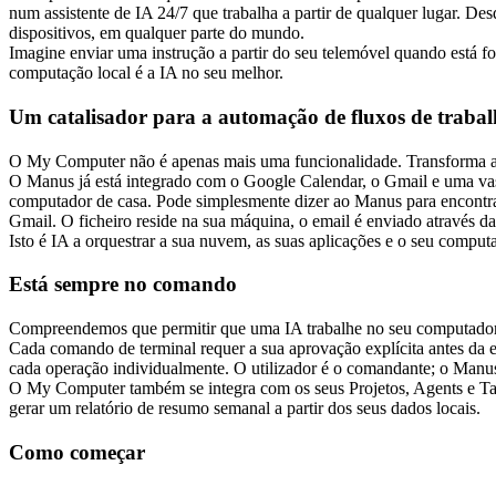
num assistente de IA 24/7 que trabalha a partir de qualquer lugar. De
dispositivos, em qualquer parte do mundo.
Imagine enviar uma instrução a partir do seu telemóvel quando está f
computação local é a IA no seu melhor.
Um catalisador para a automação de fluxos de traba
O My Computer não é apenas mais uma funcionalidade. Transforma aqu
O Manus já está integrado com o Google Calendar, o Gmail e uma vasta
computador de casa. Pode simplesmente dizer ao Manus para encontrar 
Gmail. O ficheiro reside na sua máquina, o email é enviado através da
Isto é IA a orquestrar a sua nuvem, as suas aplicações e o seu comp
Está sempre no comando
Compreendemos que permitir que uma IA trabalhe no seu computador 
Cada comando de terminal requer a sua aprovação explícita antes da ex
cada operação individualmente. O utilizador é o comandante; o Manus
O My Computer também se integra com os seus Projetos, Agents e Taref
gerar um relatório de resumo semanal a partir dos seus dados locais.
Como começar