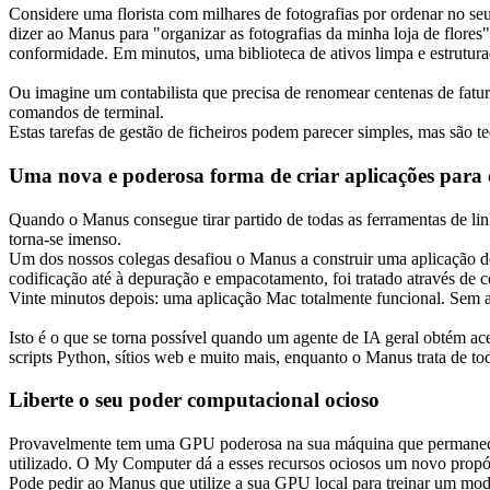
Considere uma florista com milhares de fotografias por ordenar no se
dizer ao Manus para "organizar as fotografias da minha loja de flores
conformidade. Em minutos, uma biblioteca de ativos limpa e estrutur
Ou imagine um contabilista que precisa de renomear centenas de fat
comandos de terminal.
Estas tarefas de gestão de ficheiros podem parecer simples, mas são te
Uma nova e poderosa forma de criar aplicações para
Quando o Manus consegue tirar partido de todas as ferramentas de l
torna-se imenso.
Um dos nossos colegas desafiou o Manus a construir uma aplicação de
codificação até à depuração e empacotamento, foi tratado através de 
Vinte minutos depois: uma aplicação Mac totalmente funcional. Sem 
Isto é o que se torna possível quando um agente de IA geral obtém ac
scripts Python, sítios web e muito mais, enquanto o Manus trata de to
Liberte o seu poder computacional ocioso
Provavelmente tem uma GPU poderosa na sua máquina que permanece in
utilizado. O My Computer dá a esses recursos ociosos um novo propó
Pode pedir ao Manus que utilize a sua GPU local para treinar um mo