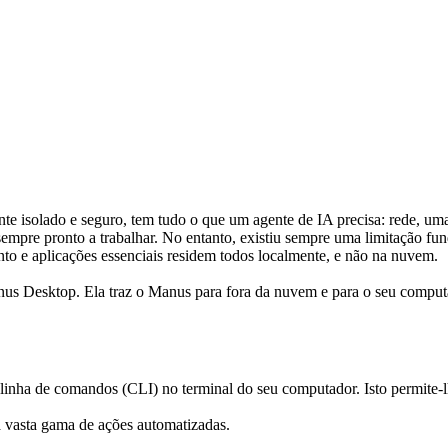
isolado e seguro, tem tudo o que um agente de IA precisa: rede, uma 
mpre pronto a trabalhar. No entanto, existiu sempre uma limitação fun
to e aplicações essenciais residem todos localmente, e não na nuvem.
nus Desktop. Ela traz o Manus para fora da nuvem e para o seu computad
ha de comandos (CLI) no terminal do seu computador. Isto permite-lhe le
 vasta gama de ações automatizadas.