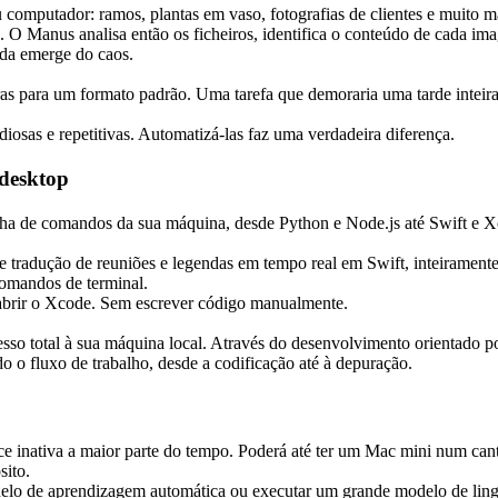
u computador: ramos, plantas em vaso, fotografias de clientes e muito 
". O Manus analisa então os ficheiros, identifica o conteúdo de cada im
ada emerge do caos.
uras para um formato padrão. Uma tarefa que demoraria uma tarde inte
diosas e repetitivas. Automatizá-las faz uma verdadeira diferença.
 desktop
inha de comandos da sua máquina, desde Python e Node.js até Swift e 
 tradução de reuniões e legendas em tempo real em Swift, inteiramente 
comandos de terminal.
abrir o Xcode. Sem escrever código manualmente.
esso total à sua máquina local. Através do desenvolvimento orientado p
do o fluxo de trabalho, desde a codificação até à depuração.
ativa a maior parte do tempo. Poderá até ter um Mac mini num canto,
sito.
delo de aprendizagem automática ou executar um grande modelo de ling