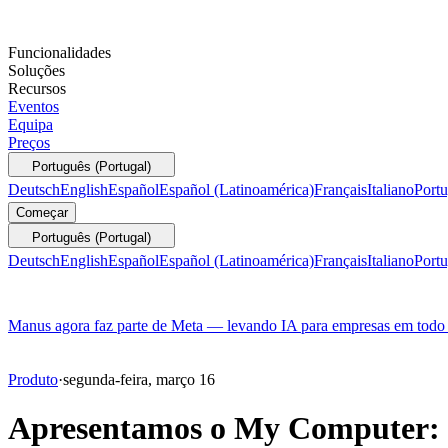
Funcionalidades
Soluções
Recursos
Eventos
Equipa
Preços
Português (Portugal)
Deutsch
English
Español
Español (Latinoamérica)
Français
Italiano
Portu
Começar
Português (Portugal)
Deutsch
English
Español
Español (Latinoamérica)
Français
Italiano
Portu
Manus agora faz parte de Meta — levando IA para empresas em tod
Produto
·
segunda-feira, março 16
Apresentamos o My Computer: 