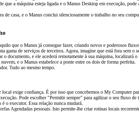
sde que a máquina esteja ligada e o Manus Desktop em execução, pode at
ora de casa, e o Manus conclui silenciosamente o trabalho no seu comp
lho
ilo que o Manus já consegue fazer, criando novos e poderosos fluxos
 gama de serviços de terceiros. Agora, imagine que está fora sem o seu
o documento, e ele acederá remotamente à sua máquina, localizará o fic
 nuvem, e o Manus estabelece a ponte entre os dois de forma perfeita.
utador. Tudo ao mesmo tempo.
local exige confiança. É por isso que concebemos o My Computer para
ecução. Pode escolher "Permitir sempre" para agilizar o seu fluxo de t
 é o executor. Essa relação nunca mudará.
as Agendadas pessoais. Isto permite-lhe criar rotinas locais recorrent