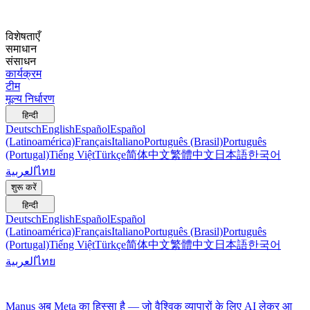
विशेषताएँ
समाधान
संसाधन
कार्यक्रम
टीम
मूल्य निर्धारण
हिन्दी
Deutsch
English
Español
Español
(Latinoamérica)
Français
Italiano
Português (Brasil)
Português
(Portugal)
Tiếng Việt
Türkçe
简体中文
繁體中文
日本語
한국어
العربية
ไทย
शुरू करें
हिन्दी
Deutsch
English
Español
Español
(Latinoamérica)
Français
Italiano
Português (Brasil)
Português
(Portugal)
Tiếng Việt
Türkçe
简体中文
繁體中文
日本語
한국어
العربية
ไทย
Manus अब Meta का हिस्सा है — जो वैश्विक व्यापारों के लिए AI लेकर आ