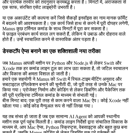
और प्रत्येक तस्वीर को तदनुसार क्रमबद्ध करता है। मिनटों में, अराजकता से 
एक साफ, संरचित एसेट लाइब्रेरी उभरती है।
या एक अकाउंटेंट की कल्पना करें जिसे सैकड़ों इनवॉइस का नाम मानक फ़ॉर्मेट 
में बदलने की आवश्यकता है। एक कार्य जिसे हाथ से करने में पूरी दोपहर लगेगी, 
Manus कुछ टर्मिनल कमांड के साथ मिनटों में पूरा कर सकता है।
ये फ़ाइल प्रबंधन कार्य सरल लग सकते हैं, लेकिन ये उबाऊ और दोहराव वाले 
होते हैं। उन्हें स्वचालित करने से वास्तविक अंतर पड़ता है।
डेस्कटॉप ऐप्स बनाने का एक शक्तिशाली नया तरीका
जब Manus आपकी मशीन पर Python और Node.js से लेकर Swift और 
Xcode तक हर कमांड लाइन टूल का लाभ उठा सकता है, तो जटिल स्वचालन 
और विकास की क्षमता विशाल हो जाती है।
हमारे एक सहयोगी ने Manus को Swift में रियल-टाइम मीटिंग अनुवाद और 
सबटाइटल एप्लिकेशन बनाने की चुनौती दी, जो पूरी तरह से उनके Mac पर 
किया गया। प्रोजेक्ट निर्माण और कोडिंग से लेकर डिबगिंग और पैकेजिंग तक 
की पूरी प्रक्रिया टर्मिनल कमांड के माध्यम से संभाली गई।
बीस मिनट बाद: एक पूरी तरह से काम करने वाला Mac ऐप। कोई Xcode नहीं 
खोला गया। कोई कोड मैन्युअल रूप से नहीं लिखा गया।
यह तब संभव हो जाता है जब एक सामान्य AI Agent को आपकी स्थानीय 
मशीन तक पूर्ण पहुंच मिलती है। कमांड लाइन निर्देशों द्वारा संचालित विकास के 
माध्यम से, आप Mac ऐप्स, Python स्क्रिप्ट्स, वेबसाइट्स और बहुत कुछ बना 
सकते हैं, जबकि Manus कोडिंग से लेकर डिबगिंग तक पूरे वर्कफ़्लो को 