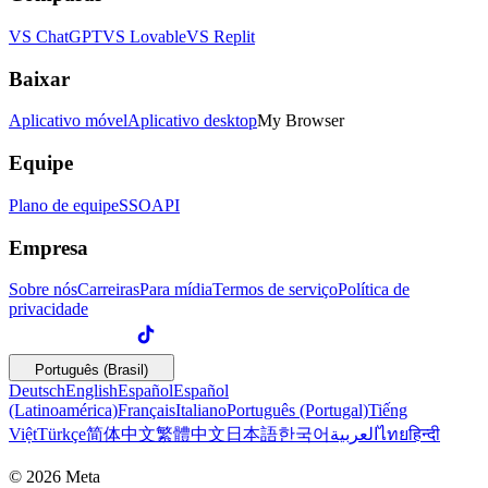
VS ChatGPT
VS Lovable
VS Replit
Baixar
Aplicativo móvel
Aplicativo desktop
My Browser
Equipe
Plano de equipe
SSO
API
Empresa
Sobre nós
Carreiras
Para mídia
Termos de serviço
Política de
privacidade
Português (Brasil)
Deutsch
English
Español
Español
(Latinoamérica)
Français
Italiano
Português (Portugal)
Tiếng
Việt
Türkçe
简体中文
繁體中文
日本語
한국어
العربية
ไทย
हिन्दी
© 2026 Meta