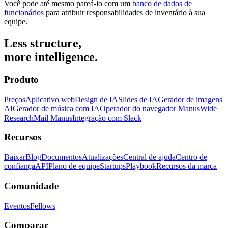
Você pode até mesmo pareá-lo com um
banco de dados de
funcionários
para atribuir responsabilidades de inventário à sua
equipe.
Less structure,
more intelligence.
Produto
Preços
Aplicativo web
Design de IA
Slides de IA
Gerador de imagens
AI
Gerador de música com IA
Operador do navegador Manus
Wide
Research
Mail Manus
Integração com Slack
Recursos
Baixar
Blog
Documentos
Atualizações
Central de ajuda
Centro de
confiança
API
Plano de equipe
Startups
Playbook
Recursos da marca
Comunidade
Eventos
Fellows
Comparar