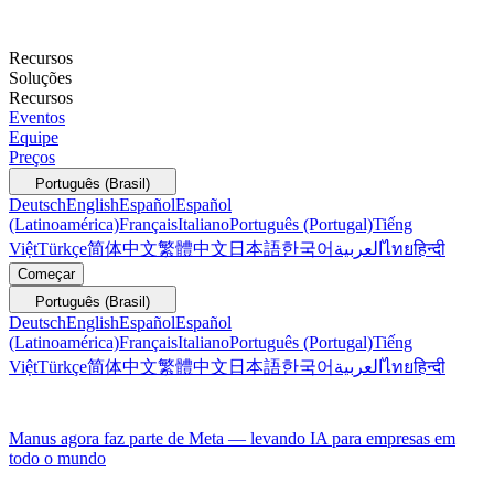
Recursos
Soluções
Recursos
Eventos
Equipe
Preços
Português (Brasil)
Deutsch
English
Español
Español
(Latinoamérica)
Français
Italiano
Português (Portugal)
Tiếng
Việt
Türkçe
简体中文
繁體中文
日本語
한국어
العربية
ไทย
हिन्दी
Começar
Português (Brasil)
Deutsch
English
Español
Español
(Latinoamérica)
Français
Italiano
Português (Portugal)
Tiếng
Việt
Türkçe
简体中文
繁體中文
日本語
한국어
العربية
ไทย
हिन्दी
Manus agora faz parte de Meta — levando IA para empresas em
todo o mundo