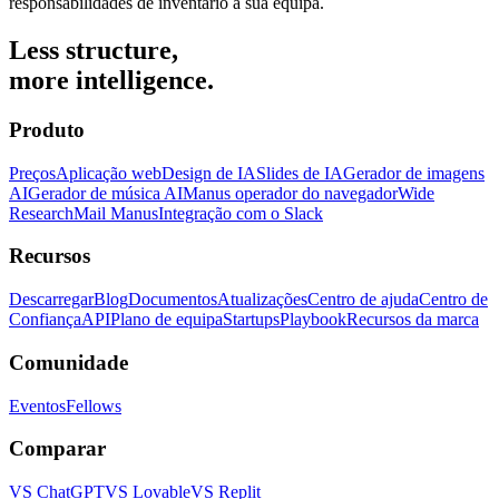
responsabilidades de inventário à sua equipa.
Less structure,
more intelligence.
Produto
Preços
Aplicação web
Design de IA
Slides de IA
Gerador de imagens
AI
Gerador de música AI
Manus operador do navegador
Wide
Research
Mail Manus
Integração com o Slack
Recursos
Descarregar
Blog
Documentos
Atualizações
Centro de ajuda
Centro de
Confiança
API
Plano de equipa
Startups
Playbook
Recursos da marca
Comunidade
Eventos
Fellows
Comparar
VS ChatGPT
VS Lovable
VS Replit