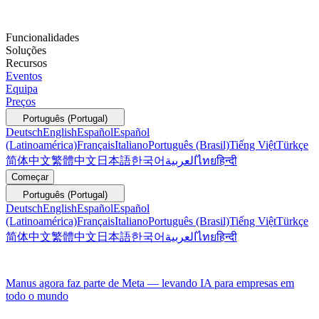
Funcionalidades
Soluções
Recursos
Eventos
Equipa
Preços
Português (Portugal)
Deutsch
English
Español
Español
(Latinoamérica)
Français
Italiano
Português (Brasil)
Tiếng Việt
Türkçe
简体中文
繁體中文
日本語
한국어
العربية
ไทย
हिन्दी
Começar
Português (Portugal)
Deutsch
English
Español
Español
(Latinoamérica)
Français
Italiano
Português (Brasil)
Tiếng Việt
Türkçe
简体中文
繁體中文
日本語
한국어
العربية
ไทย
हिन्दी
Manus agora faz parte de Meta — levando IA para empresas em
todo o mundo