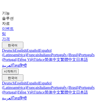
기능
솔루션
자료
이벤트
팀
가격
한국어
Deutsch
English
Español
Español
(Latinoamérica)
Français
Italiano
Português (Brasil)
Português
(Portugal)
Tiếng Việt
Türkçe
简体中文
繁體中文
日本語
العربية
ไทย
हिन्दी
시작하기
한국어
Deutsch
English
Español
Español
(Latinoamérica)
Français
Italiano
Português (Brasil)
Português
(Portugal)
Tiếng Việt
Türkçe
简体中文
繁體中文
日本語
العربية
ไทย
हिन्दी