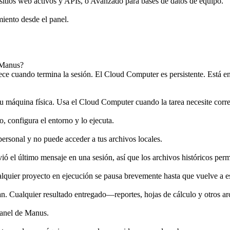
 sitios web activos y APIs, o Avanzado para bases de datos de equipo.
ento desde el panel.
 Manus?
ce cuando termina la sesión. El Cloud Computer es persistente. Está en
 máquina física. Usa el Cloud Computer cuando la tarea necesite corre
, configura el entorno y lo ejecuta.
rsonal y no puede acceder a tus archivos locales.
ió el último mensaje en una sesión, así que los archivos históricos per
alquier proyecto en ejecución se pausa brevemente hasta que vuelve a es
nan. Cualquier resultado entregado—reportes, hojas de cálculo y otros a
panel de Manus.