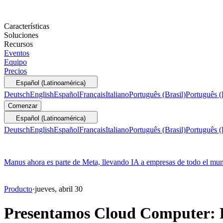
Características
Soluciones
Recursos
Eventos
Equipo
Precios
Español (Latinoamérica)
Deutsch
English
Español
Français
Italiano
Português (Brasil)
Português (
Comenzar
Español (Latinoamérica)
Deutsch
English
Español
Français
Italiano
Português (Brasil)
Português (
Manus ahora es parte de Meta, llevando IA a empresas de todo el mu
Producto
·
jueves, abril 30
Presentamos Cloud Computer: B