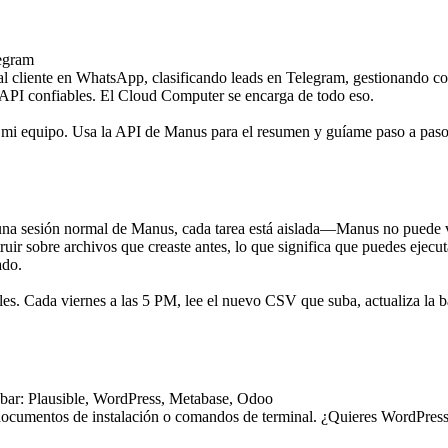
l cliente en WhatsApp, clasificando leads en Telegram, gestionando com
API confiables. El Cloud Computer se encarga de todo eso.
ra mi equipo. Usa la API de Manus para el resumen y guíame paso a paso
una sesión normal de Manus, cada tarea está aislada—Manus no puede v
uir sobre archivos que creaste antes, lo que significa que puedes ejecu
ado.
s. Cada viernes a las 5 PM, lee el nuevo CSV que suba, actualiza la ba
 documentos de instalación o comandos de terminal. ¿Quieres 
WordPres