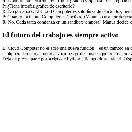
R: Ubuntu—una distribución Linux gratuita y open-source ampliament
P: ¿Tiene interfaz gráfica de escritorio?
R: No por ahora. El Cloud Computer es solo línea de comandos, pero e
P: Cuando un Cloud Computer está activo, ¿Manus lo usa por defect
R: No. Cada tarea comienza en un sandbox temporal. Manus decide cas
El futuro del trabajo es siempre activo
El Cloud Computer no es solo una nueva función—es un cambio en cóm
cualquiera construya automatizaciones profesionales que funcionen 24
Deja de preocuparte por scripts de Python y tiempo de actividad. Dis