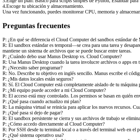
3
.
Elige un plan: Básico para scripts simples de Python, Estándar para
4
.
Escoge tu ubicación y almacenamiento.
Una vez funcionando, puedes monitorear CPU, memoria y almacenami
Preguntas frecuentes
P: ¿En qué se diferencia el Cloud Computer del sandbox estándar de
R: El sandbox estándar es temporal—se crea para una tarea y desapare
mantiene un sistema de archivos que se puede buscar entre tareas.
P: ¿Cuándo debo usar Manus Desktop vs. Cloud Computer?
R: Usa Manus Desktop cuando la tarea involucre archivos o apps en tu
P: ¿Necesito saber programar?
R: No. Describe tu objetivo en inglés sencillo. Manus escribe el código
P: ¿Mis datos locales están seguros?
R: Sí. El Cloud Computer está completamente aislado de tu máquina pe
P: ¿Mi equipo puede acceder a mi Cloud Computer?
R: El acceso está muy controlado. Los permisos se basan en quién env
P: ¿Qué pasa cuando actualizo mi plan?
R: La máquina virtual se reinicia para aplicar los nuevos recursos. Cu
P: ¿Qué pasa si dejo de pagar?
R: El sandbox persistente se cierra y sus archivos de trabajo se elimi
P: ¿Cómo accedo directamente al Cloud Computer?
R: Por SSH desde tu terminal local o a través del terminal web en el 
P: ¿Qué sistema operativo usa?