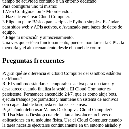
tiempo de actividad continuo o un entorno dedicado.
Para configurar uno tú mismo:
1
.
Ve a 
Configuración > Mi ordenador
.
2
.
Haz clic en 
Crear Cloud Computer
.
3
.
Elige un plan: Básico para scripts de Python simples, Estándar 
para sitios web y APIs activos, o Avanzado para bases de datos de 
equipo.
4
.
Elige tu ubicación y almacenamiento.
Una vez que esté en funcionamiento, puedes monitorear la CPU, la 
memoria y el almacenamiento desde el panel de control.
Preguntas frecuentes
P: ¿En qué se diferencia el Cloud Computer del sandbox estándar 
de Manus?
R: El sandbox estándar es temporal: se activa para una tarea y 
desaparece cuando finaliza la sesión. El Cloud Computer es 
persistente. Permanece encendido 24/7, que es como aloja bots, 
ejecuta trabajos programados y mantiene un sistema de archivos 
con capacidad de búsqueda en todas las tareas.
P: ¿Cuándo debo usar Manus Desktop vs. Cloud Computer?
R: Usa Manus Desktop cuando la tarea involucre archivos o 
aplicaciones en tu máquina física. Usa el Cloud Computer cuando 
la tarea necesite ejecutarse continuamente en un entorno aislado y 