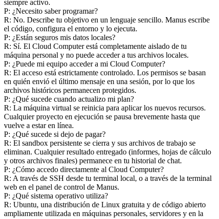
siempre activo.
P: ¿Necesito saber programar?
R: No. Describe tu objetivo en un lenguaje sencillo. Manus escribe 
el código, configura el entorno y lo ejecuta.
P: ¿Están seguros mis datos locales?
R: Sí. El Cloud Computer está completamente aislado de tu 
máquina personal y no puede acceder a tus archivos locales.
P: ¿Puede mi equipo acceder a mi Cloud Computer?
R: El acceso está estrictamente controlado. Los permisos se basan 
en quién envió el último mensaje en una sesión, por lo que los 
archivos históricos permanecen protegidos.
P: ¿Qué sucede cuando actualizo mi plan?
R: La máquina virtual se reinicia para aplicar los nuevos recursos. 
Cualquier proyecto en ejecución se pausa brevemente hasta que 
vuelve a estar en línea.
P: ¿Qué sucede si dejo de pagar?
R: El sandbox persistente se cierra y sus archivos de trabajo se 
eliminan. Cualquier resultado entregado (informes, hojas de cálculo 
y otros archivos finales) permanece en tu historial de chat.
P: ¿Cómo accedo directamente al Cloud Computer?
R: A través de SSH desde tu terminal local, o a través de la terminal 
web en el panel de control de Manus.
P: ¿Qué sistema operativo utiliza?
R: Ubuntu, una distribución de Linux gratuita y de código abierto 
ampliamente utilizada en máquinas personales, servidores y en la 