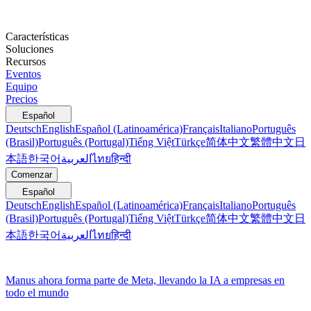
Características
Soluciones
Recursos
Eventos
Equipo
Precios
Español
Deutsch
English
Español (Latinoamérica)
Français
Italiano
Português
(Brasil)
Português (Portugal)
Tiếng Việt
Türkçe
简体中文
繁體中文
日
本語
한국어
العربية
ไทย
हिन्दी
Comenzar
Español
Deutsch
English
Español (Latinoamérica)
Français
Italiano
Português
(Brasil)
Português (Portugal)
Tiếng Việt
Türkçe
简体中文
繁體中文
日
本語
한국어
العربية
ไทย
हिन्दी
Manus ahora forma parte de Meta, llevando la IA a empresas en
todo el mundo