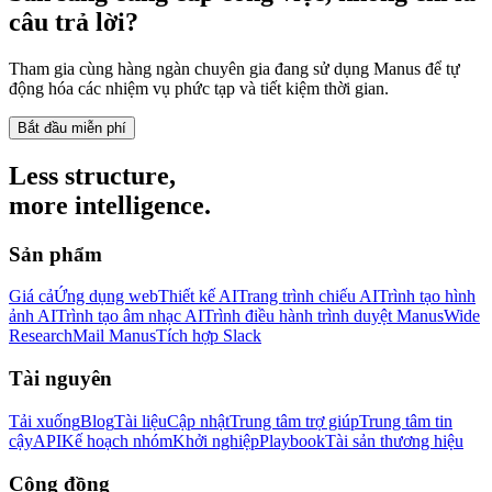
câu trả lời?
Tham gia cùng hàng ngàn chuyên gia đang sử dụng Manus để tự
động hóa các nhiệm vụ phức tạp và tiết kiệm thời gian.
Bắt đầu miễn phí
Less structure,
more intelligence.
Sản phẩm
Giá cả
Ứng dụng web
Thiết kế AI
Trang trình chiếu AI
Trình tạo hình
ảnh AI
Trình tạo âm nhạc AI
Trình điều hành trình duyệt Manus
Wide
Research
Mail Manus
Tích hợp Slack
Tài nguyên
Tải xuống
Blog
Tài liệu
Cập nhật
Trung tâm trợ giúp
Trung tâm tin
cậy
API
Kế hoạch nhóm
Khởi nghiệp
Playbook
Tài sản thương hiệu
Cộng đồng