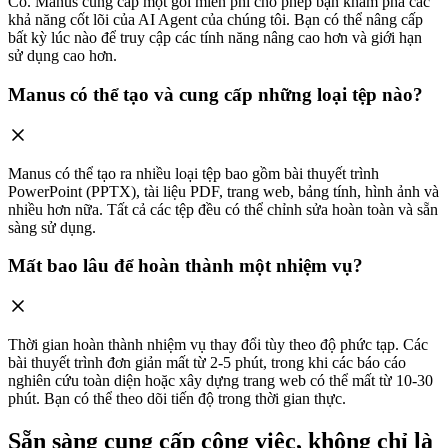
Có. Manus cung cấp một gói miễn phí cho phép bạn khám phá các
khả năng cốt lõi của AI Agent của chúng tôi. Bạn có thể nâng cấp
bất kỳ lúc nào để truy cập các tính năng nâng cao hơn và giới hạn
sử dụng cao hơn.
Manus có thể tạo và cung cấp những loại tệp nào?
Manus có thể tạo ra nhiều loại tệp bao gồm bài thuyết trình
PowerPoint (PPTX), tài liệu PDF, trang web, bảng tính, hình ảnh và
nhiều hơn nữa. Tất cả các tệp đều có thể chỉnh sửa hoàn toàn và sẵn
sàng sử dụng.
Mất bao lâu để hoàn thành một nhiệm vụ?
Thời gian hoàn thành nhiệm vụ thay đổi tùy theo độ phức tạp. Các
bài thuyết trình đơn giản mất từ 2-5 phút, trong khi các báo cáo
nghiên cứu toàn diện hoặc xây dựng trang web có thể mất từ 10-30
phút. Bạn có thể theo dõi tiến độ trong thời gian thực.
Sẵn sàng cung cấp công việc, không chỉ là