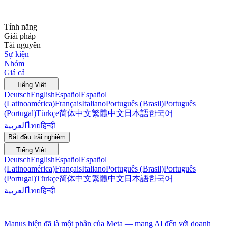
Tính năng
Giải pháp
Tài nguyên
Sự kiện
Nhóm
Giá cả
Tiếng Việt
Deutsch
English
Español
Español
(Latinoamérica)
Français
Italiano
Português (Brasil)
Português
(Portugal)
Türkçe
简体中文
繁體中文
日本語
한국어
العربية
ไทย
हिन्दी
Bắt đầu trải nghiệm
Tiếng Việt
Deutsch
English
Español
Español
(Latinoamérica)
Français
Italiano
Português (Brasil)
Português
(Portugal)
Türkçe
简体中文
繁體中文
日本語
한국어
العربية
ไทย
हिन्दी
Manus hiện đã là một phần của Meta — mang AI đến với doanh