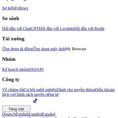
Sự kiện
Fellows
So sánh
Đối đầu với ChatGPT
Đối đầu với Lovable
Đối đầu với Replit
Tải xuống
Ứng dụng di động
Ứng dụng máy tính
My Browser
Nhóm
Kế hoạch nhóm
SSO
API
Công ty
Về chúng tôi
Cơ hội nghề nghiệp
Dành cho truyền thông
Điều khoản
dịch vụ
Chính sách quyền riêng tư
Tiếng Việt
Deutsch
English
Español
Español