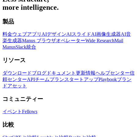
more intelligence.
製品
料金
ウェブアプリ
AIデザイン
AIスライド
AI画像生成器
AI音
楽生成器
Manus ブラウザオペレーター
Wide Research
Mail
Manus
Slack統合
リソース
ダウンロード
ブログ
ドキュメント
更新情報
ヘルプセンター
信
頼センター
API
チームプラン
スタートアップ
Playbook
ブラン
ドアセット
コミュニティー
イベント
Fellows
比較