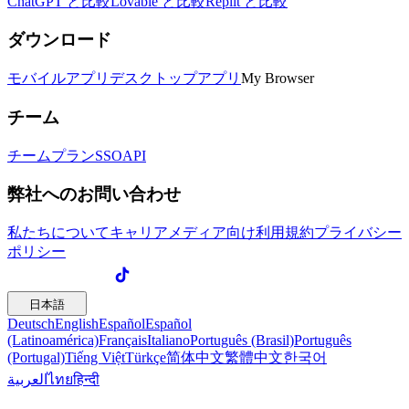
ChatGPT と比較
Lovable と比較
Replit と比較
ダウンロード
モバイルアプリ
デスクトップアプリ
My Browser
チーム
チームプラン
SSO
API
弊社へのお問い合わせ
私たちについて
キャリア
メディア向け
利用規約
プライバシー
ポリシー
日本語
Deutsch
English
Español
Español
(Latinoamérica)
Français
Italiano
Português (Brasil)
Português
(Portugal)
Tiếng Việt
Türkçe
简体中文
繁體中文
한국어
العربية
ไทย
हिन्दी