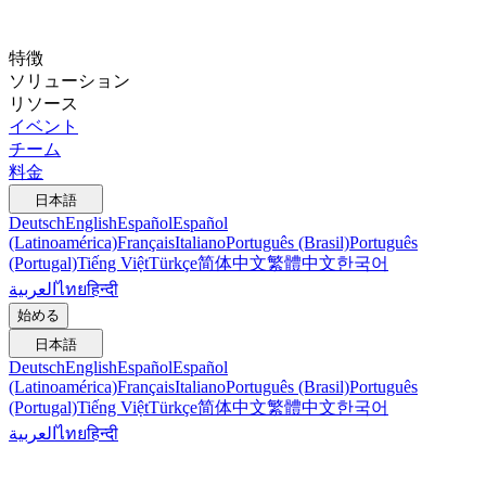
特徴
ソリューション
リソース
イベント
チーム
料金
日本語
Deutsch
English
Español
Español
(Latinoamérica)
Français
Italiano
Português (Brasil)
Português
(Portugal)
Tiếng Việt
Türkçe
简体中文
繁體中文
한국어
العربية
ไทย
हिन्दी
始める
日本語
Deutsch
English
Español
Español
(Latinoamérica)
Français
Italiano
Português (Brasil)
Português
(Portugal)
Tiếng Việt
Türkçe
简体中文
繁體中文
한국어
العربية
ไทย
हिन्दी