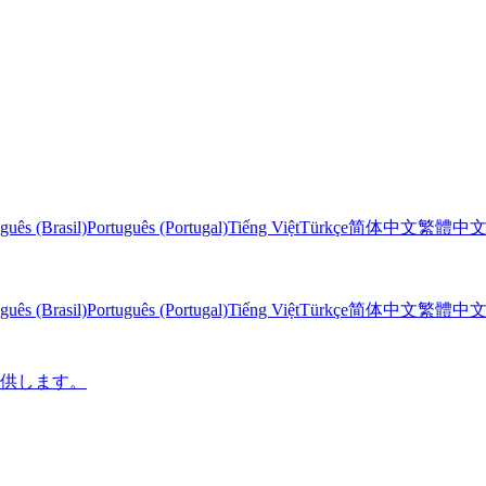
guês (Brasil)
Português (Portugal)
Tiếng Việt
Türkçe
简体中文
繁體中
guês (Brasil)
Português (Portugal)
Tiếng Việt
Türkçe
简体中文
繁體中
に提供します。