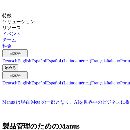
特徴
ソリューション
リソース
イベント
チーム
料金
日本語
Deutsch
English
Español
Español (Latinoamérica)
Français
Italiano
Portu
始める
日本語
Deutsch
English
Español
Español (Latinoamérica)
Français
Italiano
Portu
Manus は現在 Meta の一部となり、AIを世界中のビジネス
製品管理のためのManus