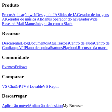
Produto
Preços
Aplicação web
Design de IA
Slides de IA
Gerador de imagens
AI
Gerador de música AI
Manus operador do navegador
Wide
Research
Mail Manus
Integração com o Slack
Recursos
Descarregar
Blog
Documentos
Atualizações
Centro de ajuda
Centro de
Confiança
API
Plano de equipa
Startups
Playbook
Recursos da marca
Comunidade
Eventos
Fellows
Comparar
VS ChatGPT
VS Lovable
VS Replit
Descarregar
Aplicação móvel
Aplicação de desktop
My Browser