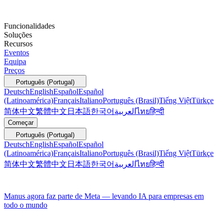
Funcionalidades
Soluções
Recursos
Eventos
Equipa
Preços
Português (Portugal)
Deutsch
English
Español
Español
(Latinoamérica)
Français
Italiano
Português (Brasil)
Tiếng Việt
Türkçe
简体中文
繁體中文
日本語
한국어
العربية
ไทย
हिन्दी
Começar
Português (Portugal)
Deutsch
English
Español
Español
(Latinoamérica)
Français
Italiano
Português (Brasil)
Tiếng Việt
Türkçe
简体中文
繁體中文
日本語
한국어
العربية
ไทย
हिन्दी
Manus agora faz parte de Meta — levando IA para empresas em
todo o mundo