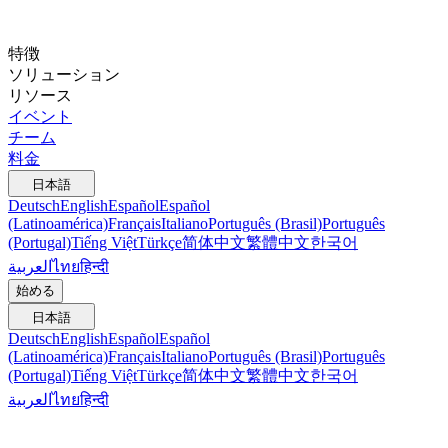
特徴
ソリューション
リソース
イベント
チーム
料金
日本語
Deutsch
English
Español
Español
(Latinoamérica)
Français
Italiano
Português (Brasil)
Português
(Portugal)
Tiếng Việt
Türkçe
简体中文
繁體中文
한국어
العربية
ไทย
हिन्दी
始める
日本語
Deutsch
English
Español
Español
(Latinoamérica)
Français
Italiano
Português (Brasil)
Português
(Portugal)
Tiếng Việt
Türkçe
简体中文
繁體中文
한국어
العربية
ไทย
हिन्दी