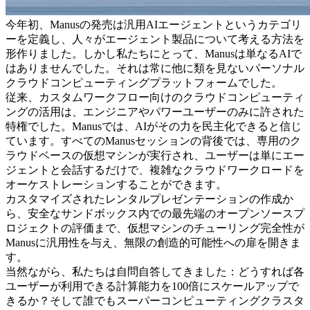
今年初、Manusの発売は
汎用AIエージェント
というカテゴリ
ーを定義し、人々がエージェント製品について考える方法を
形作りました。しかし私たちにとって、Manusは単なるAIで
はありませんでした。それは常に他に類を見ない
パーソナル
クラウドコンピューティングプラットフォーム
でした。
従来、カスタムワークフロー向けのクラウドコンピューティ
ングの活用は、エンジニアやパワーユーザーのみに許された
特権でした。Manusでは、
AIがその力を民主化できる
と信じ
ています。すべてのManusセッションの背後では、専用のク
ラウドベースの仮想マシンが実行され、ユーザーは単にエー
ジェントと会話するだけで、複雑なクラウドワークロードを
オーケストレーションすることができます。
カスタマイズされたレンタルプレゼンテーションの作成か
ら、安全なサンドボックス内での最先端のオープンソースプ
ロジェクトの評価まで、仮想マシンの
チューリング完全性
が
Manusに汎用性を与え、無限の創造的可能性への扉を開きま
す。
当然ながら、私たちは自問自答してきました：どうすれば
各
ユーザーが利用できる計算能力を100倍にスケールアップで
きるか
？そして
誰でもスーパーコンピューティングクラスタ