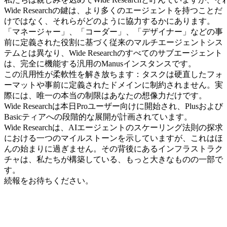
Wide Researchの鍵は、より多くのエージェントを持つことだ
けではなく、それらがどのように協力するかにあります。
「マネージャー」、「コーダー」、「デザイナー」などの事
前に定義された役割に基づく従来のマルチエージェントシス
テムとは異なり、Wide Researchのすべてのサブエージェント
は、完全に機能する汎用のManusインスタンスです。
この汎用性が柔軟性を解き放ちます：タスクは硬直したフォ
ーマットや事前に定義されたドメインに制約されません。実
際には、唯一の本当の制限はあなたの想像力だけです。
Wide Researchは本日
Proユーザー
向けに開始され、
Plus
および
Basic
ティアへの段階的な展開が計画されています。
Wide Researchは、AIエージェントのスケーリング法則の探求
における一つのマイルストーンを示していますが、これはほ
んの始まりに過ぎません。その背後にあるインフラストラク
チャは、私たちが構築している、もっと大きなものの一部で
す。
続報をお待ちください。