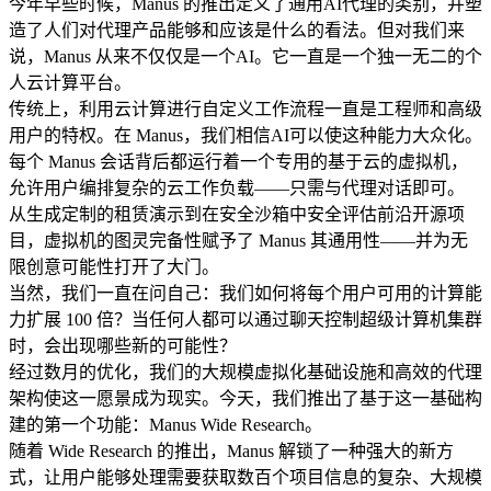
今年早些时候，Manus 的推出定义了
通用AI代理
的类别，并塑
造了人们对代理产品能够和应该是什么的看法。但对我们来
说，Manus 从来不仅仅是一个AI。它一直是一个独一无二的
个
人云计算平台
。
传统上，利用云计算进行自定义工作流程一直是工程师和高级
用户的特权。在 Manus，我们相信
AI可以使这种能力大众化
。
每个 Manus 会话背后都运行着一个专用的基于云的虚拟机，
允许用户编排复杂的云工作负载——只需与代理对话即可。
从生成定制的租赁演示到在安全沙箱中安全评估前沿开源项
目，虚拟机的
图灵完备性
赋予了 Manus 其通用性——并为无
限创意可能性打开了大门。
当然，我们一直在问自己：我们如何
将每个用户可用的计算能
力扩展 100 倍
？当
任何人都可以通过聊天控制超级计算机集群
时，会出现哪些新的可能性？
经过数月的优化，我们的大规模虚拟化基础设施和高效的代理
架构使这一愿景成为现实。今天，我们推出了基于这一基础构
建的第一个功能：
Manus Wide Research
。
随着 Wide Research 的推出，Manus 解锁了一种强大的新方
式，让用户能够处理需要获取数百个项目信息的复杂、大规模