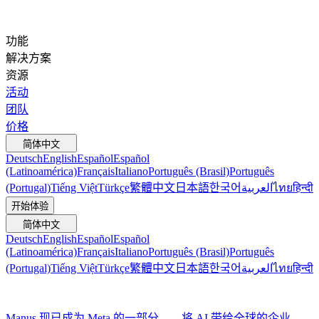
功能
解决方案
资源
活动
团队
价格
简体中文
Deutsch
English
Español
Español
(Latinoamérica)
Français
Italiano
Português (Brasil)
Português
(Portugal)
Tiếng Việt
Türkçe
繁體中文
日本語
한국어
العربية
ไทย
हिन्दी
开始体验
简体中文
Deutsch
English
Español
Español
(Latinoamérica)
Français
Italiano
Português (Brasil)
Português
(Portugal)
Tiếng Việt
Türkçe
繁體中文
日本語
한국어
العربية
ไทย
हिन्दी
Manus 现已成为 Meta 的一部分——将 AI 带给全球的企业