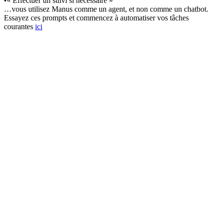
•
« Effectuer un suivi si nécessaire »
…vous utilisez Manus comme un 
agent
, et non comme un chatbot.
Essayez ces prompts et commencez à automatiser vos tâches 
courantes
ici