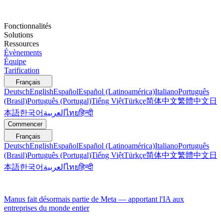
Fonctionnalités
Solutions
Ressources
Évènements
Équipe
Tarification
Français
Deutsch
English
Español
Español (Latinoamérica)
Italiano
Português
(Brasil)
Português (Portugal)
Tiếng Việt
Türkçe
简体中文
繁體中文
日
本語
한국어
العربية
ไทย
हिन्दी
Commencer
Français
Deutsch
English
Español
Español (Latinoamérica)
Italiano
Português
(Brasil)
Português (Portugal)
Tiếng Việt
Türkçe
简体中文
繁體中文
日
本語
한국어
العربية
ไทย
हिन्दी
Manus fait désormais partie de Meta — apportant l'IA aux
entreprises du monde entier