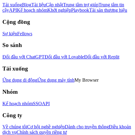
Tải xuống
Blog
Tài liệu
Cập nhật
Trung tâm trợ giúp
Trung tâm tin
cậy
API
Kế hoạch nhóm
Khởi nghiệp
Playbook
Tài sản thương hiệu
Cộng đồng
Sự kiện
Fellows
So sánh
Đối đầu với ChatGPT
Đối đầu với Lovable
Đối đầu với Replit
Tải xuống
Ứng dụng di động
Ứng dụng máy tính
My Browser
Nhóm
Kế hoạch nhóm
SSO
API
Công ty
Về chúng tôi
Cơ hội nghề nghiệp
Dành cho truyền thông
Điều khoản
dịch vụ
Chính sách quyền riêng tư