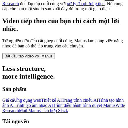
Research
đến lắp ráp cuối cùng với
xử lý đa phương tiện
. Nó cung
cấp cho bạn một studio sản xuất đầy đủ trong một giao diện.
Video tiếp theo của bạn chỉ cách một lời
nhắc.
Từ nghiên cứu đến cắt ghép cuối cùng, Manus làm công việc nặng
nhọc để bạn có thể tập trung vào câu chuyện.
Bắt đầu tạo video với Manus
Less structure,
more intelligence.
Sản phẩm
Giá cả
Ứng dụng web
Thiết kế AI
Trang trình chiếu AI
Trình tạo hình
ảnh AI
Trình tạo âm nhạc AI
Trình điều hành trình duyệt Manus
Wide
Research
Mail Manus
Tích hợp Slack
Tài nguyên