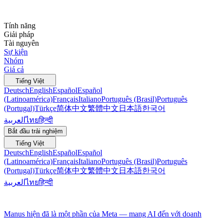
Tính năng
Giải pháp
Tài nguyên
Sự kiện
Nhóm
Giá cả
Tiếng Việt
Deutsch
English
Español
Español
(Latinoamérica)
Français
Italiano
Português (Brasil)
Português
(Portugal)
Türkçe
简体中文
繁體中文
日本語
한국어
العربية
ไทย
हिन्दी
Bắt đầu trải nghiệm
Tiếng Việt
Deutsch
English
Español
Español
(Latinoamérica)
Français
Italiano
Português (Brasil)
Português
(Portugal)
Türkçe
简体中文
繁體中文
日本語
한국어
العربية
ไทย
हिन्दी
Manus hiện đã là một phần của Meta — mang AI đến với doanh