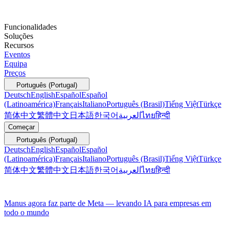
Funcionalidades
Soluções
Recursos
Eventos
Equipa
Preços
Português (Portugal)
Deutsch
English
Español
Español
(Latinoamérica)
Français
Italiano
Português (Brasil)
Tiếng Việt
Türkçe
简体中文
繁體中文
日本語
한국어
العربية
ไทย
हिन्दी
Começar
Português (Portugal)
Deutsch
English
Español
Español
(Latinoamérica)
Français
Italiano
Português (Brasil)
Tiếng Việt
Türkçe
简体中文
繁體中文
日本語
한국어
العربية
ไทย
हिन्दी
Manus agora faz parte de Meta — levando IA para empresas em
todo o mundo