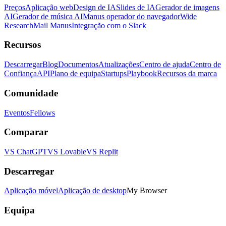
Preços
Aplicação web
Design de IA
Slides de IA
Gerador de imagens
AI
Gerador de música AI
Manus operador do navegador
Wide
Research
Mail Manus
Integração com o Slack
Recursos
Descarregar
Blog
Documentos
Atualizações
Centro de ajuda
Centro de
Confiança
API
Plano de equipa
Startups
Playbook
Recursos da marca
Comunidade
Eventos
Fellows
Comparar
VS ChatGPT
VS Lovable
VS Replit
Descarregar
Aplicação móvel
Aplicação de desktop
My Browser
Equipa