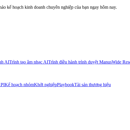
thảo kế hoạch kinh doanh chuyên nghiệp của bạn ngay hôm nay.
nh AI
Trình tạo âm nhạc AI
Trình điều hành trình duyệt Manus
Wide Res
PI
Kế hoạch nhóm
Khởi nghiệp
Playbook
Tài sản thương hiệu