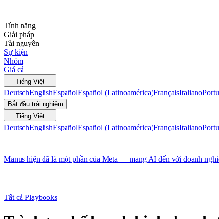
Tính năng
Giải pháp
Tài nguyên
Sự kiện
Nhóm
Giá cả
Tiếng Việt
Deutsch
English
Español
Español (Latinoamérica)
Français
Italiano
Portu
Bắt đầu trải nghiệm
Tiếng Việt
Deutsch
English
Español
Español (Latinoamérica)
Français
Italiano
Portu
Manus hiện đã là một phần của Meta — mang AI đến với doanh nghiệp
Tất cả Playbooks