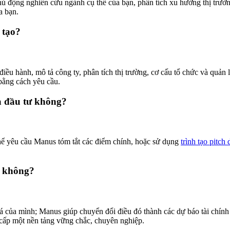
ủ động nghiên cứu ngành cụ thể của bạn, phân tích xu hướng thị trườn
a bạn.
 tạo?
ều hành, mô tả công ty, phân tích thị trường, cơ cấu tổ chức và quản lý
 bằng cách yêu cầu.
hà đầu tư không?
thể yêu cầu Manus tóm tắt các điểm chính, hoặc sử dụng
trình tạo pitch
y không?
á của mình; Manus giúp chuyển đổi điều đó thành các dự báo tài chín
 cấp một nền tảng vững chắc, chuyên nghiệp.