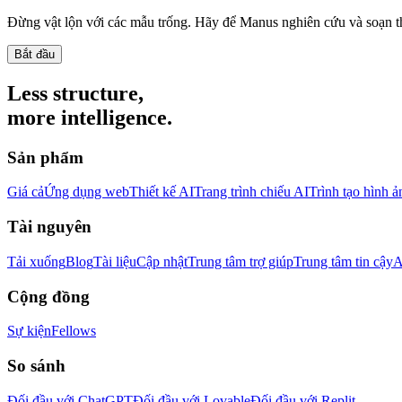
Đừng vật lộn với các mẫu trống. Hãy để Manus nghiên cứu và soạn 
Bắt đầu
Less structure,
more intelligence.
Sản phẩm
Giá cả
Ứng dụng web
Thiết kế AI
Trang trình chiếu AI
Trình tạo hình ả
Tài nguyên
Tải xuống
Blog
Tài liệu
Cập nhật
Trung tâm trợ giúp
Trung tâm tin cậy
A
Cộng đồng
Sự kiện
Fellows
So sánh
Đối đầu với ChatGPT
Đối đầu với Lovable
Đối đầu với Replit