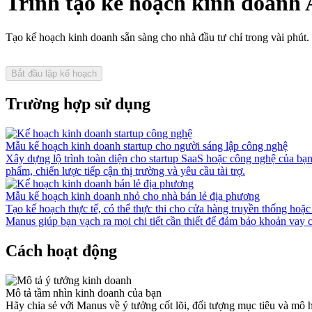
Trình tạo kế hoạch kinh doanh 
Tạo kế hoạch kinh doanh sẵn sàng cho nhà đầu tư chỉ trong vài phút. M
Bắt đầu lập kế hoạch
Trường hợp sử dụng
Mẫu kế hoạch kinh doanh startup cho người sáng lập công nghệ
Xây dựng lộ trình toàn diện cho startup SaaS hoặc công nghệ của bạn.
phẩm, chiến lược tiếp cận thị trường và yêu cầu tài trợ.
Mẫu kế hoạch kinh doanh nhỏ cho nhà bán lẻ địa phương
Tạo kế hoạch thực tế, có thể thực thi cho cửa hàng truyền thống ho
Manus giúp bạn vạch ra mọi chi tiết cần thiết để đảm bảo khoản vay
Cách hoạt động
Mô tả tầm nhìn kinh doanh của bạn
Hãy chia sẻ với Manus về ý tưởng cốt lõi, đối tượng mục tiêu và mô h