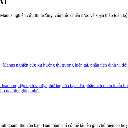
AI
anus nghiên cứu thị trường, cấu trúc chiến lược và soạn thảo toàn bộ t
 Manus nghiên cứu xu hướng thị trường hiện tại, phân tích định vị đối
ặc doanh nghiệp dịch vụ địa phương của bạn. Từ phân tích nhân khẩu h
 cho doanh nghiệp nhỏ.
ình doanh thu của bạn. Bạn thậm chí có thể tải lên ghi chú hiện có ho