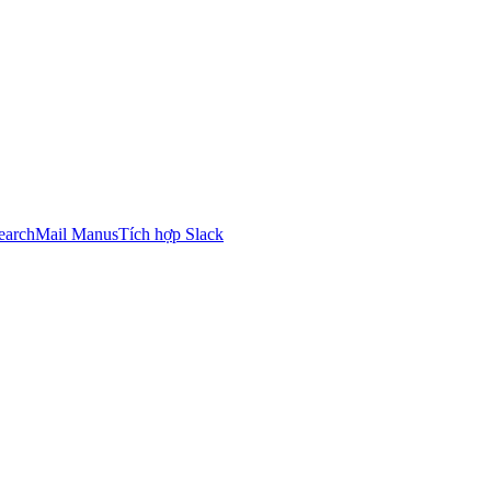
earch
Mail Manus
Tích hợp Slack