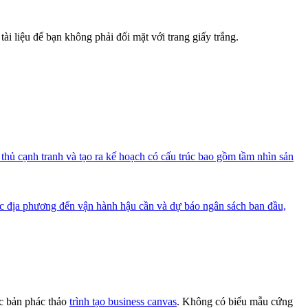
ài liệu để bạn không phải đối mặt với trang giấy trắng.
 thủ cạnh tranh và tạo ra kế hoạch có cấu trúc bao gồm tầm nhìn sản
ọc địa phương đến vận hành hậu cần và dự báo ngân sách ban đầu,
ặc bản phác thảo
trình tạo business canvas
. Không có biểu mẫu cứng