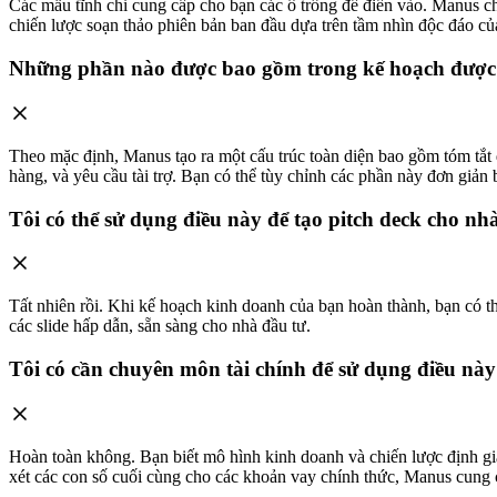
Các mẫu tĩnh chỉ cung cấp cho bạn các ô trống để điền vào. Manus ch
chiến lược soạn thảo phiên bản ban đầu dựa trên tầm nhìn độc đáo củ
Những phần nào được bao gồm trong kế hoạch được
Theo mặc định, Manus tạo ra một cấu trúc toàn diện bao gồm tóm tắt đi
hàng, và yêu cầu tài trợ. Bạn có thể tùy chỉnh các phần này đơn giản
Tôi có thể sử dụng điều này để tạo pitch deck cho n
Tất nhiên rồi. Khi kế hoạch kinh doanh của bạn hoàn thành, bạn có 
các slide hấp dẫn, sẵn sàng cho nhà đầu tư.
Tôi có cần chuyên môn tài chính để sử dụng điều nà
Hoàn toàn không. Bạn biết mô hình kinh doanh và chiến lược định gi
xét các con số cuối cùng cho các khoản vay chính thức, Manus cung