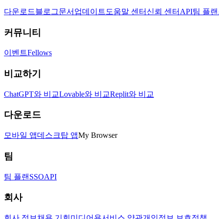
다운로드
블로그
문서
업데이트
도움말 센터
신뢰 센터
API
팀 플랜
커뮤니티
이벤트
Fellows
비교하기
ChatGPT와 비교
Lovable와 비교
Replit와 비교
다운로드
모바일 앱
데스크탑 앱
My Browser
팀
팀 플랜
SSO
API
회사
회사 정보
채용 기회
미디어용
서비스 약관
개인정보 보호정책