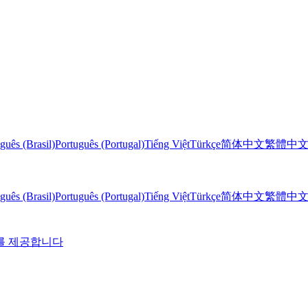
guês (Brasil)
Português (Portugal)
Tiếng Việt
Türkçe
简体中文
繁體中
guês (Brasil)
Português (Portugal)
Tiếng Việt
Türkçe
简体中文
繁體中
I를 제공합니다