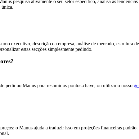
Manus pesquisa ativamente o seu setor específico, analisa as tendência
 única.
sumo executivo, descrição da empresa, análise de mercado, estrutura de 
ersonalizar estas secções simplesmente pedindo.
dores?
de pedir ao Manus para resumir os pontos-chave, ou utilizar o nosso
ge
 preços; o Manus ajuda a traduzir isso em projeções financeiras padrã
onal.