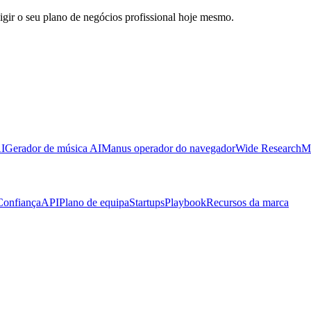
gir o seu plano de negócios profissional hoje mesmo.
I
Gerador de música AI
Manus operador do navegador
Wide Research
M
Confiança
API
Plano de equipa
Startups
Playbook
Recursos da marca