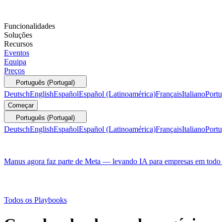
Funcionalidades
Soluções
Recursos
Eventos
Equipa
Preços
Português (Portugal)
Deutsch
English
Español
Español (Latinoamérica)
Français
Italiano
Portu
Começar
Português (Portugal)
Deutsch
English
Español
Español (Latinoamérica)
Français
Italiano
Portu
Manus agora faz parte de Meta — levando IA para empresas em tod
Todos os Playbooks