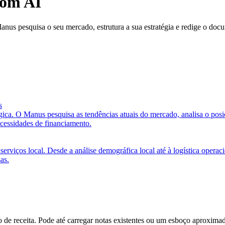
com AI
nus pesquisa o seu mercado, estrutura a sua estratégia e redige o doc
s
ógica. O Manus pesquisa as tendências atuais do mercado, analisa o pos
ecessidades de financiamento.
serviços local. Desde a análise demográfica local até à logística operac
as.
o de receita. Pode até carregar notas existentes ou um esboço aproxim