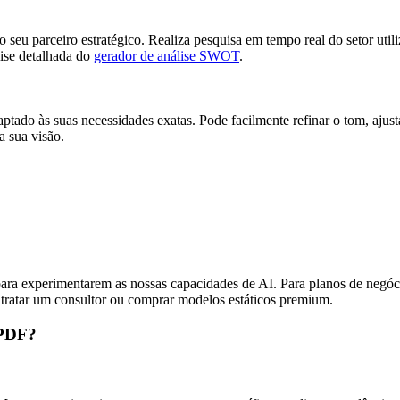
eu parceiro estratégico. Realiza pesquisa em tempo real do setor util
lise detalhada do
gerador de análise SWOT
.
ptado às suas necessidades exatas. Pode facilmente refinar o tom, ajust
a sua visão.
s para experimentarem as nossas capacidades de AI. Para planos de negó
ntratar um consultor ou comprar modelos estáticos premium.
 PDF?