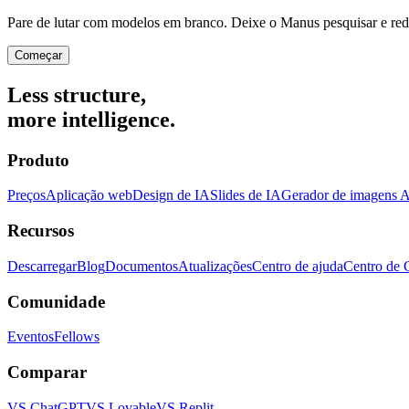
Pare de lutar com modelos em branco. Deixe o Manus pesquisar e redi
Começar
Less structure,
more intelligence.
Produto
Preços
Aplicação web
Design de IA
Slides de IA
Gerador de imagens A
Recursos
Descarregar
Blog
Documentos
Atualizações
Centro de ajuda
Centro de 
Comunidade
Eventos
Fellows
Comparar
VS ChatGPT
VS Lovable
VS Replit