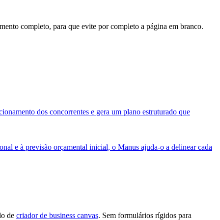
umento completo, para que evite por completo a página em branco.
icionamento dos concorrentes e gera um plano estruturado que
ional e à previsão orçamental inicial, o Manus ajuda-o a delinear cada
ado de
criador de business canvas
. Sem formulários rígidos para