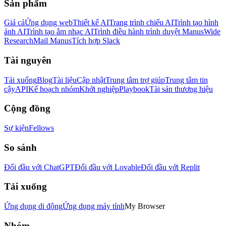
Sản phẩm
Giá cả
Ứng dụng web
Thiết kế AI
Trang trình chiếu AI
Trình tạo hình
ảnh AI
Trình tạo âm nhạc AI
Trình điều hành trình duyệt Manus
Wide
Research
Mail Manus
Tích hợp Slack
Tài nguyên
Tải xuống
Blog
Tài liệu
Cập nhật
Trung tâm trợ giúp
Trung tâm tin
cậy
API
Kế hoạch nhóm
Khởi nghiệp
Playbook
Tài sản thương hiệu
Cộng đồng
Sự kiện
Fellows
So sánh
Đối đầu với ChatGPT
Đối đầu với Lovable
Đối đầu với Replit
Tải xuống
Ứng dụng di động
Ứng dụng máy tính
My Browser
Nhóm