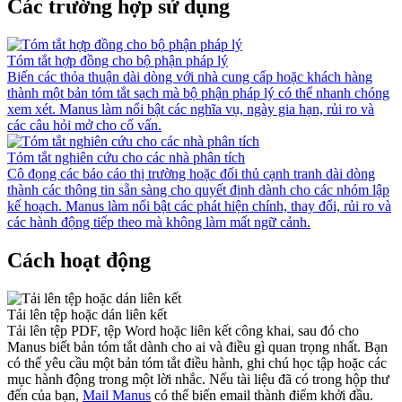
Các trường hợp sử dụng
Tóm tắt hợp đồng cho bộ phận pháp lý
Biến các thỏa thuận dài dòng với nhà cung cấp hoặc khách hàng
thành một bản tóm tắt sạch mà bộ phận pháp lý có thể nhanh chóng
xem xét. Manus làm nổi bật các nghĩa vụ, ngày gia hạn, rủi ro và
các câu hỏi mở cho cố vấn.
Tóm tắt nghiên cứu cho các nhà phân tích
Cô đọng các báo cáo thị trường hoặc đối thủ cạnh tranh dài dòng
thành các thông tin sẵn sàng cho quyết định dành cho các nhóm lập
kế hoạch. Manus làm nổi bật các phát hiện chính, thay đổi, rủi ro và
các hành động tiếp theo mà không làm mất ngữ cảnh.
Cách hoạt động
Tải lên tệp hoặc dán liên kết
Tải lên tệp PDF, tệp Word hoặc liên kết công khai, sau đó cho
Manus biết bản tóm tắt dành cho ai và điều gì quan trọng nhất. Bạn
có thể yêu cầu một bản tóm tắt điều hành, ghi chú học tập hoặc các
mục hành động trong một lời nhắc. Nếu tài liệu đã có trong hộp thư
đến của bạn,
Mail Manus
có thể biến email thành điểm khởi đầu.