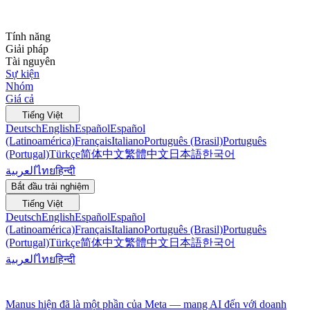
Tính năng
Giải pháp
Tài nguyên
Sự kiện
Nhóm
Giá cả
Tiếng Việt
Deutsch
English
Español
Español
(Latinoamérica)
Français
Italiano
Português (Brasil)
Português
(Portugal)
Türkçe
简体中文
繁體中文
日本語
한국어
العربية
ไทย
हिन्दी
Bắt đầu trải nghiệm
Tiếng Việt
Deutsch
English
Español
Español
(Latinoamérica)
Français
Italiano
Português (Brasil)
Português
(Portugal)
Türkçe
简体中文
繁體中文
日本語
한국어
العربية
ไทย
हिन्दी
Manus hiện đã là một phần của Meta — mang AI đến với doanh