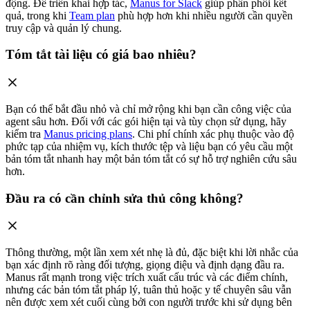
động. Để triển khai hợp tác,
Manus for Slack
giúp phân phối kết
quả, trong khi
Team plan
phù hợp hơn khi nhiều người cần quyền
truy cập và quản lý chung.
Tóm tắt tài liệu có giá bao nhiêu?
Bạn có thể bắt đầu nhỏ và chỉ mở rộng khi bạn cần công việc của
agent sâu hơn. Đối với các gói hiện tại và tùy chọn sử dụng, hãy
kiểm tra
Manus pricing plans
. Chi phí chính xác phụ thuộc vào độ
phức tạp của nhiệm vụ, kích thước tệp và liệu bạn có yêu cầu một
bản tóm tắt nhanh hay một bản tóm tắt có sự hỗ trợ nghiên cứu sâu
hơn.
Đầu ra có cần chỉnh sửa thủ công không?
Thông thường, một lần xem xét nhẹ là đủ, đặc biệt khi lời nhắc của
bạn xác định rõ ràng đối tượng, giọng điệu và định dạng đầu ra.
Manus rất mạnh trong việc trích xuất cấu trúc và các điểm chính,
nhưng các bản tóm tắt pháp lý, tuân thủ hoặc y tế chuyên sâu vẫn
nên được xem xét cuối cùng bởi con người trước khi sử dụng bên