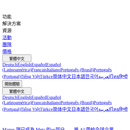
功能
解決方案
資源
活動
團隊
價格
繁體中文
Deutsch
English
Español
Español
(Latinoamérica)
Français
Italiano
Português (Brasil)
Português
(Portugal)
Tiếng Việt
Türkçe
简体中文
日本語
한국어
العربية
ไทย
हिन्दी
開始體驗
繁體中文
Deutsch
English
Español
Español
(Latinoamérica)
Français
Italiano
Português (Brasil)
Português
(Portugal)
Tiếng Việt
Türkçe
简体中文
日本語
한국어
العربية
ไทย
हिन्दी
Manus 現已成為 Meta 的一部分——將 AI 帶給全球企業