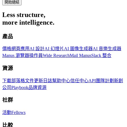
開始總結
Less structure,
more intelligence.
產品
價格
網頁應用
AI 設計
AI 幻燈片
AI 圖像生成器
AI 音樂生成器
Manus 瀏覽器操作員
Wide Research
Mail Manus
Slack 整合
資源
下載
部落格
文件
更新日誌
幫助中心
信任中心
API
團隊計劃
新創
公司
Playbook
品牌資源
社群
活動
Fellows
比較