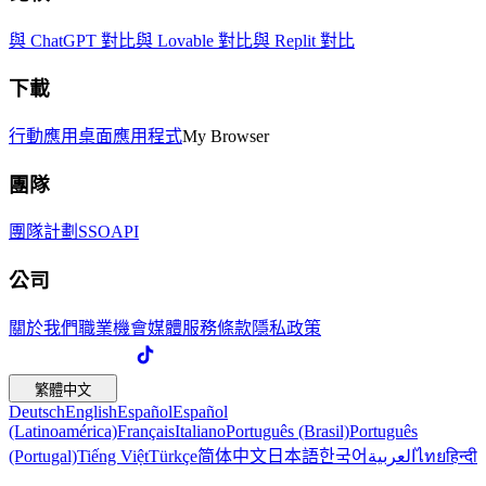
與 ChatGPT 對比
與 Lovable 對比
與 Replit 對比
下載
行動應用
桌面應用程式
My Browser
團隊
團隊計劃
SSO
API
公司
關於我們
職業機會
媒體
服務條款
隱私政策
繁體中文
Deutsch
English
Español
Español
(Latinoamérica)
Français
Italiano
Português (Brasil)
Português
(Portugal)
Tiếng Việt
Türkçe
简体中文
日本語
한국어
العربية
ไทย
हिन्दी