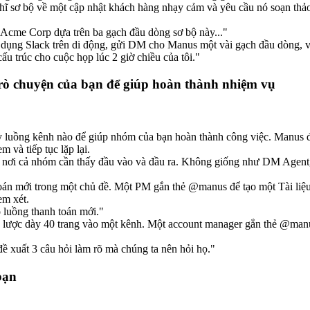
ơ bộ về một cập nhật khách hàng nhạy cảm và yêu cầu nó soạn thảo mộ
Acme Corp dựa trên ba gạch đầu dòng sơ bộ này..."
dụng Slack trên di động, gửi DM cho Manus một vài gạch đầu dòng, và
u trúc cho cuộc họp lúc 2 giờ chiều của tôi."
trò chuyện của bạn để giúp hoàn thành nhiệm vụ
 kỳ luồng kênh nào để giúp nhóm của bạn hoàn thành công việc. Manus
 và tiếp tục lặp lại.
 nơi cả nhóm cần thấy đầu vào và đầu ra. Không giống như DM Agent,
oán mới trong một chủ đề. Một PM gắn thẻ @manus để tạo một Tài liệu
em xét.
luồng thanh toán mới."
ược dày 40 trang vào một kênh. Một account manager gắn thẻ @manus, yê
ề xuất 3 câu hỏi làm rõ mà chúng ta nên hỏi họ."
bạn