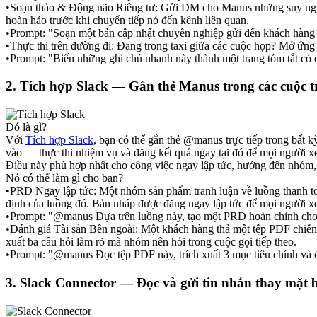
•
Soạn thảo & Động não Riêng tư:
 Gửi DM cho Manus những suy nghĩ s
hoàn hảo trước khi chuyển tiếp nó đến kênh liên quan.
•
Prompt:
"Soạn một bản cập nhật chuyên nghiệp gửi đến khách hàng 
•
Thực thi trên đường đi:
 Đang trong taxi giữa các cuộc họp? Mở ứng 
•
Prompt:
"Biến những ghi chú nhanh này thành một trang tóm tắt có cấ
2. Tích hợp Slack — Gắn thẻ Manus trong các cuộc 
Đó là gì?
Với 
Tích hợp Slack
, bạn có thể gắn thẻ 
@manus
 trực tiếp trong bất
vào — thực thi nhiệm vụ và đăng kết quả ngay tại đó để mọi người xem
Điều này phù hợp nhất cho công việc ngay lập tức, hướng đến nhóm,
Nó có thể làm gì cho bạn?
•
PRD Ngay lập tức:
 Một nhóm sản phẩm tranh luận về luồng thanh t
định của luồng đó. Bản nháp được đăng ngay lập tức để mọi người x
•
Prompt:
"@manus Dựa trên luồng này, tạo một PRD hoàn chỉnh cho 
•
Đánh giá Tài sản Bên ngoài:
 Một khách hàng thả một tệp PDF chiến l
xuất ba câu hỏi làm rõ mà nhóm nên hỏi trong cuộc gọi tiếp theo.
•
Prompt:
"@manus Đọc tệp PDF này, trích xuất 3 mục tiêu chính và đ
3. Slack Connector — Đọc và gửi tin nhắn thay mặt 