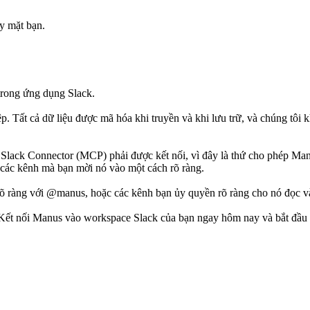
y mặt bạn.
 trong ứng dụng Slack.
Tất cả dữ liệu được mã hóa khi truyền và khi lưu trữ, và chúng tôi kh
 
Slack Connector (MCP) phải được kết nối
, vì đây là thứ cho phép Ma
 các kênh mà bạn mời nó vào một cách rõ ràng.
rõ ràng với @manus, hoặc các kênh bạn ủy quyền rõ ràng cho nó đọc và
 Kết nối Manus vào workspace Slack của bạn ngay hôm nay và bắt đầu 