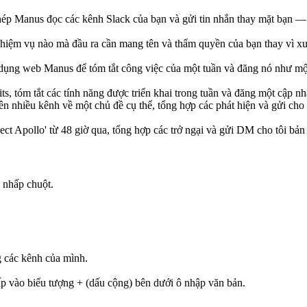
ép Manus đọc các kênh Slack của bạn và gửi tin nhắn thay mặt bạn — 
nhiệm vụ nào mà đầu ra cần mang tên và thẩm quyền của bạn thay vì xuấ
 dụng web Manus để tóm tắt công việc của một tuần và đăng nó như mộ
s, tóm tắt các tính năng được triển khai trong tuần và đăng một cập 
 nhiều kênh về một chủ đề cụ thể, tổng hợp các phát hiện và gửi cho 
ect Apollo' từ 48 giờ qua, tổng hợp các trở ngại và gửi DM cho tôi bản 
ú nhấp chuột.
 các kênh của mình.
ấp vào 
biểu tượng 
+
 (dấu cộng)
 bên dưới ô nhập văn bản.