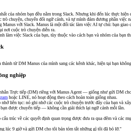
rị nhất của nhóm bạn đều nằm trong Slack. Nhưng khi đến lúc thực hiện
c trò chuyện, chuyển đổi ngữ cảnh, và tự mình đảm đương phần việc n
g Manus với Slack. 
Manus là một đối tác làm việc AI tự chủ: bạn giao 
i nơi cuộc trò chuyện diễn ra.
rình làm việc Slack của bạn, tùy thuộc vào cách bạn và nhóm của bạn th
ck
n thành từ DM Manus của mình sang các kênh khác, hiện tại bạn không
ồng nghiệp
n nhắn Trực tiếp (DM) riêng với Manus Agent — giống như gửi DM cho 
gram
 hoặc LINE, nó hoạt động theo cách hoàn toàn giống nhau.
 nhớ liên tục
: nó ghi nhớ các cuộc trò chuyện trước đây của bạn và xây
 bạn được chuyển tiếp — không cần giải thích lại ngữ cảnh mỗi lần.
 cấu trúc về các quyết định quan trọng được đưa ra qua đêm và các m
 lúc 9 giờ và gửi DM cho tôi bản tóm tắt những gì tôi đã bỏ lỡ."