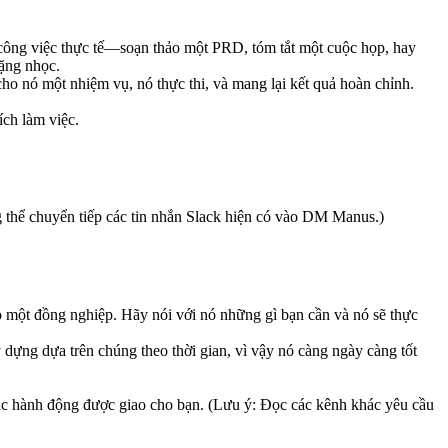
 công việc thực tế—soạn thảo một PRD, tóm tắt một cuộc họp, hay 
ặng nhọc.
cho nó một nhiệm vụ, nó thực thi, và mang lại kết quả hoàn chỉnh.
ích làm việc.
 thể chuyển tiếp các tin nhắn Slack hiện có vào DM Manus.)
một đồng nghiệp. Hãy nói với nó những gì bạn cần và nó sẽ thực 
 dựng dựa trên chúng theo thời gian, vì vậy nó càng ngày càng tốt 
ục hành động được giao cho bạn. 
(Lưu ý: Đọc các kênh khác yêu cầu 