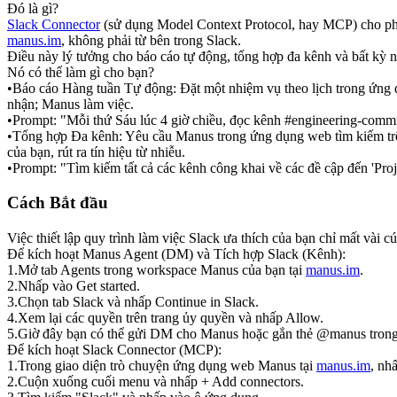
Đó là gì?
Slack Connector
 (sử dụng Model Context Protocol, hay MCP) cho ph
manus.im
, không phải từ bên trong Slack.
Điều này lý tưởng cho báo cáo tự động, tổng hợp đa kênh và bất kỳ 
Nó có thể làm gì cho bạn?
•
Báo cáo Hàng tuần Tự động:
 Đặt một nhiệm vụ theo lịch trong ứng
nhận; Manus làm việc.
•
Prompt:
"Mỗi thứ Sáu lúc 4 giờ chiều, đọc kênh #engineering-commit
•
Tổng hợp Đa kênh:
 Yêu cầu Manus trong ứng dụng web tìm kiếm trên
của bạn, rút ra tín hiệu từ nhiễu.
•
Prompt:
"Tìm kiếm tất cả các kênh công khai về các đề cập đến 'Proj
Cách Bắt đầu
Việc thiết lập quy trình làm việc Slack ưa thích của bạn chỉ mất vài c
Để kích hoạt Manus Agent (DM) và Tích hợp Slack (Kênh):
1
.
Mở tab 
Agents
 trong workspace Manus của bạn tại 
manus.im
.
2
.
Nhấp vào 
Get started
.
3
.
Chọn tab 
Slack
 và nhấp 
Continue in Slack
.
4
.
Xem lại các quyền trên trang ủy quyền và nhấp 
Allow
.
5
.
Giờ đây bạn có thể gửi DM cho Manus hoặc gắn thẻ @manus trong
Để kích hoạt Slack Connector (MCP):
1
.
Trong giao diện trò chuyện ứng dụng web Manus tại 
manus.im
, nh
2
.
Cuộn xuống cuối menu và nhấp 
+ Add connectors
.