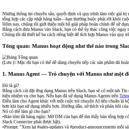
Những thông tin chuyên sâu, quyết định và quy trình làm việc giá t
tổng hợp các cập nhật hàng tuần—bạn thường buộc phải rời khỏi cuộ
Hôm nay, chúng tôi giới thiệu một bộ giải pháp hoàn chỉnh để sử dụn
Bằng cách đưa Manus vào Slack, bạn có thể ủy thác công việc ngay tạ
Chúng tôi đã thiết kế ba cách riêng biệt để tích hợp Manus vào quy t
Tổng quan: Manus hoạt động như thế nào trong Sla
(Lưu ý: Mặc dù bạn có thể dễ dàng chuyển tiếp các sản phẩm đã hoà
1. Manus Agent — Trò chuyện với Manus như một đ
Đó là gì?
Bằng cách cài đặt ứng dụng Manus trên Slack, bạn sẽ có một tab Ti
hiện nhiệm vụ cho bạn. Nếu bạn đã sử dụng Manus Agents trên 
Tele
Điều làm cho Agent khác với một cuộc trò chuyện AI tiêu chuẩn là 
bộ
hơn khi bạn sử dụng nhiều hơn. Hướng dẫn, sở thích và phản hồi của
Nó có thể làm gì cho bạn?
•
Bản tóm tắt hàng ngày:
 Mở DM của bạn để tìm thấy bản tổng hợp có
Slack Connector phải được bật).
•
Prompt:
"Xem lại #sales-updates và #product-announcements mỗi sáng