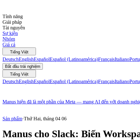
Tính năng
Giải pháp
Tài nguyên
Sự kiện
Nhóm
Giá cả
Tiếng Việt
Deutsch
English
Español
Español (Latinoamérica)
Français
Italiano
Portu
Bắt đầu trải nghiệm
Tiếng Việt
Deutsch
English
Español
Español (Latinoamérica)
Français
Italiano
Portu
Manus hiện đã là một phần của Meta — mang AI đến với doanh nghiệp
Sản phẩm
·
Thứ Hai, tháng 04 06
Manus cho Slack: Biến Workspa