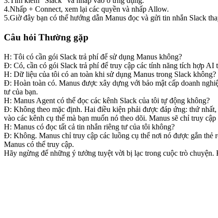
3
.
Tìm kiếm 
"Slack"
 và nhấp vào ô ứng dụng.
4
.
Nhấp 
+ Connect
, xem lại các quyền và nhấp 
Allow
.
5
.
Giờ đây bạn có thể hướng dẫn Manus đọc và gửi tin nhắn Slack tha
Câu hỏi Thường gặp
H: Tôi có cần gói Slack trả phí để sử dụng Manus không?
Đ: Có, cần có gói Slack trả phí để truy cập các tính năng tích hợp AI
H: Dữ liệu của tôi có an toàn khi sử dụng Manus trong Slack không?
Đ: Hoàn toàn có. Manus được xây dựng với bảo mật cấp doanh nghiệp. 
tư của bạn.
H: Manus Agent có thể đọc các kênh Slack của tôi tự động không?
Đ: Không theo mặc định. Hai điều kiện phải được đáp ứng: thứ nhất,
vào các kênh cụ thể
 mà bạn muốn nó theo dõi. Manus sẽ chỉ truy cập
H: Manus có đọc tất cả tin nhắn riêng tư của tôi không?
Đ: Không. Manus chỉ truy cập các luồng cụ thể nơi nó được gắn thẻ 
Manus có thể truy cập.
Hãy ngừng để những ý tưởng tuyệt vời bị lạc trong cuộc trò chuyện.