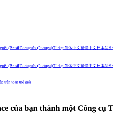
guês (Brasil)
Português (Portugal)
Türkçe
简体中文
繁體中文
日本語
한
guês (Brasil)
Português (Portugal)
Türkçe
简体中文
繁體中文
日本語
한
 trên toàn thế giới
ce của bạn thành một Công cụ 