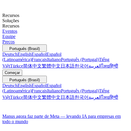
Recursos
Soluções
Recursos
Eventos
Equipe
Preços
Português (Brasil)
Deutsch
English
Español
Español
(Latinoamérica)
Français
Italiano
Português (Portugal)
Tiếng
Việt
Türkçe
简体中文
繁體中文
日本語
한국어
العربية
ไทย
हिन्दी
Começar
Português (Brasil)
Deutsch
English
Español
Español
(Latinoamérica)
Français
Italiano
Português (Portugal)
Tiếng
Việt
Türkçe
简体中文
繁體中文
日本語
한국어
العربية
ไทย
हिन्दी
Manus agora faz parte de Meta — levando IA para empresas em
todo o mundo