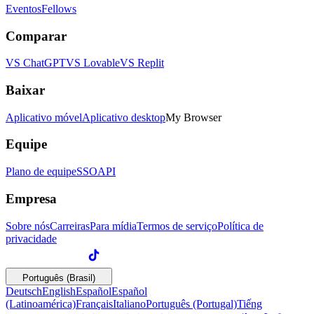
Eventos
Fellows
Comparar
VS ChatGPT
VS Lovable
VS Replit
Baixar
Aplicativo móvel
Aplicativo desktop
My Browser
Equipe
Plano de equipe
SSO
API
Empresa
Sobre nós
Carreiras
Para mídia
Termos de serviço
Política de
privacidade
Português (Brasil)
Deutsch
English
Español
Español
(Latinoamérica)
Français
Italiano
Português (Portugal)
Tiếng