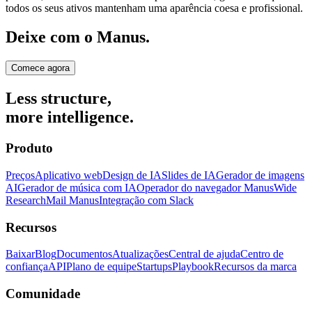
todos os seus ativos mantenham uma aparência coesa e profissional.
Deixe com o Manus.
Comece agora
Less structure,
more intelligence.
Produto
Preços
Aplicativo web
Design de IA
Slides de IA
Gerador de imagens
AI
Gerador de música com IA
Operador do navegador Manus
Wide
Research
Mail Manus
Integração com Slack
Recursos
Baixar
Blog
Documentos
Atualizações
Central de ajuda
Centro de
confiança
API
Plano de equipe
Startups
Playbook
Recursos da marca
Comunidade