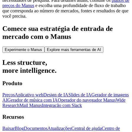
necessidades de pesquisa. Para detalhes atuais, consulte os
planos de
preços do Manus
e escolha uma profundidade de fluxo de trabalho
que corresponda ao número de mercados, fontes e resultados de que
você precisa.
Comece sua estratégia de entrada de
mercado com o Manus
Experimente o Manus
Explore mais ferramentas de AI
Less structure,
more intelligence.
Produto
Preços
Aplicativo web
Design de IA
Slides de IA
Gerador de imagens
AI
Gerador de música com IA
Operador do navegador Manus
Wide
Research
Mail Manus
Integração com Slack
Recursos
Baixar
Blog
Documentos
Atualizações
Central de ajuda
Centro de