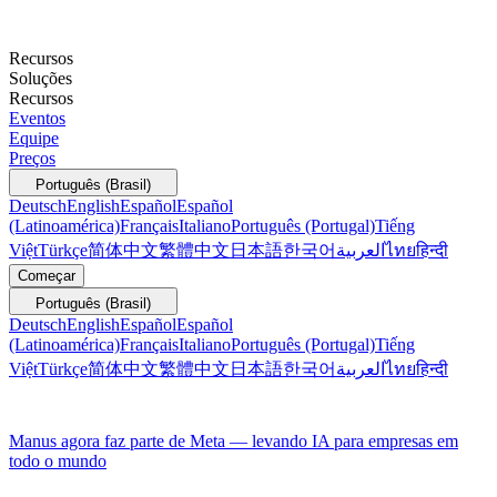
Recursos
Soluções
Recursos
Eventos
Equipe
Preços
Português (Brasil)
Deutsch
English
Español
Español
(Latinoamérica)
Français
Italiano
Português (Portugal)
Tiếng
Việt
Türkçe
简体中文
繁體中文
日本語
한국어
العربية
ไทย
हिन्दी
Começar
Português (Brasil)
Deutsch
English
Español
Español
(Latinoamérica)
Français
Italiano
Português (Portugal)
Tiếng
Việt
Türkçe
简体中文
繁體中文
日本語
한국어
العربية
ไทย
हिन्दी
Manus agora faz parte de Meta — levando IA para empresas em
todo o mundo