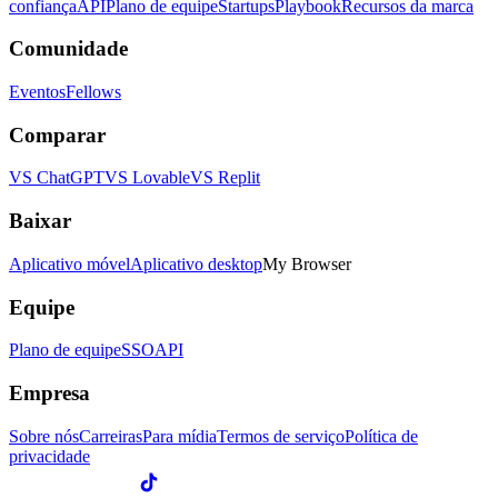
confiança
API
Plano de equipe
Startups
Playbook
Recursos da marca
Comunidade
Eventos
Fellows
Comparar
VS ChatGPT
VS Lovable
VS Replit
Baixar
Aplicativo móvel
Aplicativo desktop
My Browser
Equipe
Plano de equipe
SSO
API
Empresa
Sobre nós
Carreiras
Para mídia
Termos de serviço
Política de
privacidade