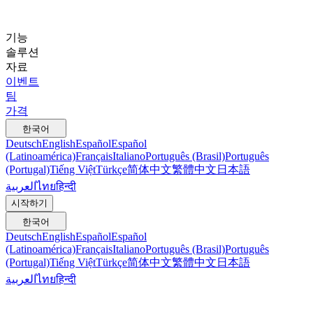
기능
솔루션
자료
이벤트
팀
가격
한국어
Deutsch
English
Español
Español
(Latinoamérica)
Français
Italiano
Português (Brasil)
Português
(Portugal)
Tiếng Việt
Türkçe
简体中文
繁體中文
日本語
العربية
ไทย
हिन्दी
시작하기
한국어
Deutsch
English
Español
Español
(Latinoamérica)
Français
Italiano
Português (Brasil)
Português
(Portugal)
Tiếng Việt
Türkçe
简体中文
繁體中文
日本語
العربية
ไทย
हिन्दी