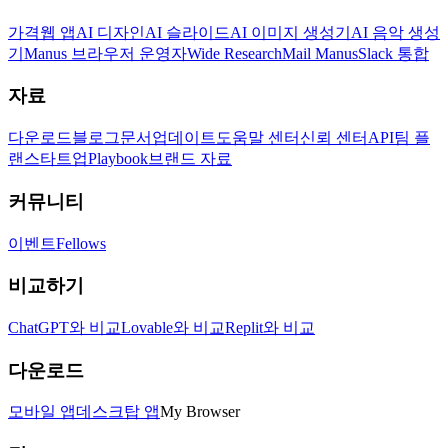
가격
웹 앱
AI 디자인
AI 슬라이드
AI 이미지 생성기
AI 음악 생성
기
Manus 브라우저 운영자
Wide Research
Mail Manus
Slack 통합
자료
다운로드
블로그
문서
업데이트
도움말 센터
신뢰 센터
API
팀 플
랜
스타트업
Playbook
브랜드 자료
커뮤니티
이벤트
Fellows
비교하기
ChatGPT와 비교
Lovable와 비교
Replit와 비교
다운로드
모바일 앱
데스크탑 앱
My Browser