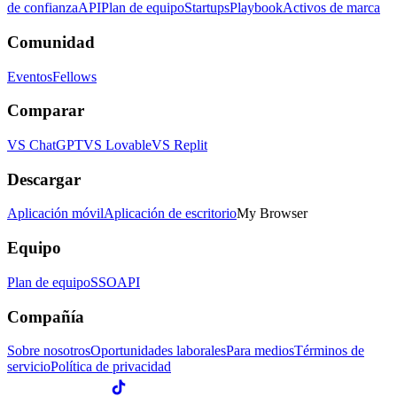
de confianza
API
Plan de equipo
Startups
Playbook
Activos de marca
Comunidad
Eventos
Fellows
Comparar
VS ChatGPT
VS Lovable
VS Replit
Descargar
Aplicación móvil
Aplicación de escritorio
My Browser
Equipo
Plan de equipo
SSO
API
Compañía
Sobre nosotros
Oportunidades laborales
Para medios
Términos de
servicio
Política de privacidad