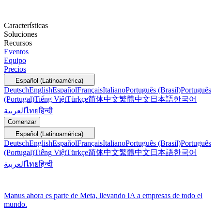
Características
Soluciones
Recursos
Eventos
Equipo
Precios
Español (Latinoamérica)
Deutsch
English
Español
Français
Italiano
Português (Brasil)
Português
(Portugal)
Tiếng Việt
Türkçe
简体中文
繁體中文
日本語
한국어
العربية
ไทย
हिन्दी
Comenzar
Español (Latinoamérica)
Deutsch
English
Español
Français
Italiano
Português (Brasil)
Português
(Portugal)
Tiếng Việt
Türkçe
简体中文
繁體中文
日本語
한국어
العربية
ไทย
हिन्दी
Manus ahora es parte de Meta, llevando IA a empresas de todo el
mundo.