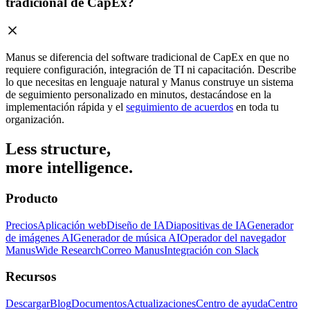
tradicional de CapEx?
Manus se diferencia del software tradicional de CapEx en que no
requiere configuración, integración de TI ni capacitación. Describe
lo que necesitas en lenguaje natural y Manus construye un sistema
de seguimiento personalizado en minutos, destacándose en la
implementación rápida y el
seguimiento de acuerdos
en toda tu
organización.
Less structure,
more intelligence.
Producto
Precios
Aplicación web
Diseño de IA
Diapositivas de IA
Generador
de imágenes AI
Generador de música AI
Operador del navegador
Manus
Wide Research
Correo Manus
Integración con Slack
Recursos
Descargar
Blog
Documentos
Actualizaciones
Centro de ayuda
Centro