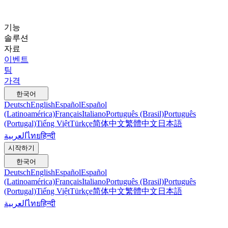
기능
솔루션
자료
이벤트
팀
가격
한국어
Deutsch
English
Español
Español
(Latinoamérica)
Français
Italiano
Português (Brasil)
Português
(Portugal)
Tiếng Việt
Türkçe
简体中文
繁體中文
日本語
العربية
ไทย
हिन्दी
시작하기
한국어
Deutsch
English
Español
Español
(Latinoamérica)
Français
Italiano
Português (Brasil)
Português
(Portugal)
Tiếng Việt
Türkçe
简体中文
繁體中文
日本語
العربية
ไทย
हिन्दी