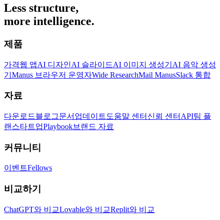
Less structure,
more intelligence.
제품
가격
웹 앱
AI 디자인
AI 슬라이드
AI 이미지 생성기
AI 음악 생성
기
Manus 브라우저 운영자
Wide Research
Mail Manus
Slack 통합
자료
다운로드
블로그
문서
업데이트
도움말 센터
신뢰 센터
API
팀 플
랜
스타트업
Playbook
브랜드 자료
커뮤니티
이벤트
Fellows
비교하기
ChatGPT와 비교
Lovable와 비교
Replit와 비교