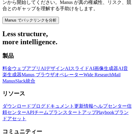
ンから開始してください。Manus が真の権威性、リスク、競
合とのギャップを理解する手助けをします。
Manus でバックリンクを分析
Less structure,
more intelligence.
製品
料金
ウェブアプリ
AIデザイン
AIスライド
AI画像生成器
AI音
楽生成器
Manus ブラウザオペレーター
Wide Research
Mail
Manus
Slack統合
リソース
ダウンロード
ブログ
ドキュメント
更新情報
ヘルプセンター
信
頼センター
API
チームプラン
スタートアップ
Playbook
ブラン
ドアセット
コミュニティー