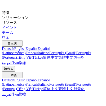
特徴
ソリューション
リソース
イベント
チーム
料金
日本語
Deutsch
English
Español
Español
(Latinoamérica)
Français
Italiano
Português (Brasil)
Português
(Portugal)
Tiếng Việt
Türkçe
简体中文
繁體中文
한국어
العربية
ไทย
हिन्दी
始める
日本語
Deutsch
English
Español
Español
(Latinoamérica)
Français
Italiano
Português (Brasil)
Português
(Portugal)
Tiếng Việt
Türkçe
简体中文
繁體中文
한국어
العربية
ไทย
हिन्दी