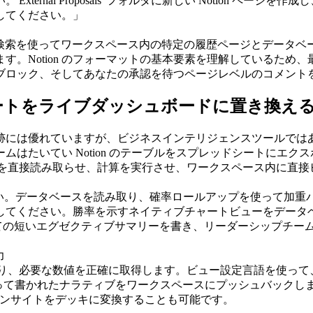
ernal Proposals' フォルダに新しい Notion ペ
してください。」
ック検索を使ってワークスペース内の特定の履歴ページとデータ
す。Notion のフォーマットの基本要素を理解しているため
ブロック、そしてあなたの承認を待つページレベルのコメント
シートをライブダッシュボードに置き換え
ータ追跡には優れていますが、ビジネスインテリジェンスツールで
はたいてい Notion のテーブルをスプレッドシートにエ
ータベースを直接読み取らせ、計算を実行させ、ワークスペース内
ベースを確認してください。データベースを読み取り、確率ロールアップ
件の取引を特定してください。勝率を示すネイティブチャートビューを
いエグゼクティブサマリーを書き、リーダーシップチームが同期ミーティ
接読み取り、必要な数値を正確に取得します。ビュー設定言語を使って
って書かれたナラティブをワークスペースにプッシュバックし
インサイトをデッキに変換することも可能です。