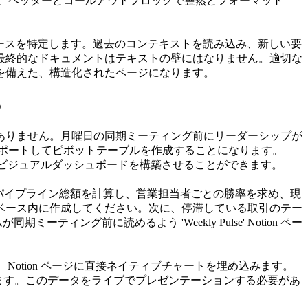
ージを作成し、ヘッダーとコールアウトブロックで整然とフォーマット
ベースを特定します。過去のコンテキストを読み込み、新しい要
、最終的なドキュメントはテキストの壁にはなりません。適切な
を備えた、構造化されたページになります。
る
はありません。月曜日の同期ミーティング前にリーダーシップが
クスポートしてピボットテーブルを作成することになります。
に直接ビジュアルダッシュボードを構築させることができます。
を使って加重パイプライン総額を計算し、営業担当者ごとの勝率を求め、現
データベース内に作成してください。次に、停滞している取引のテー
ング前に読めるよう 'Weekly Pulse' Notion ペー
、Notion ページに直接ネイティブチャートを埋め込みます。
ます。このデータをライブでプレゼンテーションする必要があ