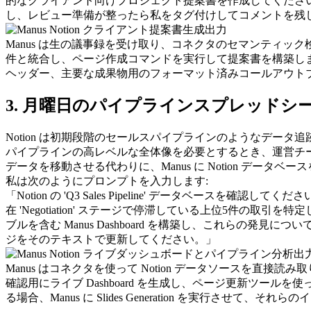
的なクライアント向けプロジェクト提案書を作成してください。'Ext
し、レビュー準備が整ったら私をタグ付けしてコメントを残
Manus は生の議事録を受け取り、コネクタのセマンティ
件と統合し、ページ作成コマンドを実行して提案書を構築しま
ヘッダー、主要な成果物用のフォーマット済みコールアウト
3. 月曜日のパイプラインスプレッド
Notion は初期段階のセールスパイプラインのようなデ
パイプラインの高レベルな全体像を必要とするとき、運営チーム
データを移動させる代わりに、Manus に Notion デ
私は次のようにプロンプトを入力します:
「Notion の 'Q3 Sales Pipeline' データ
在 'Negotiation' ステージで停滞している上位5
ブルを含む Manus 
Dashboard
 を構築し、これらの発見についての短
ジをそのテキストで更新してください。」
Manus はコネクタを使って Notion データソースを直
確認用にライブ 
Dashboard
 を生成し、ページ更新ツールを使
る場合、Manus に 
Slides Generation
 を実行させて、それらの