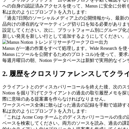
への自身の認証済みアクセスを使って、Manus に安全に分
私は次のようにプロンプトを入力します:
「過去7日間のソーシャルメディア上の公開情報から、最新の 
品向けの潜在的なマーケティング切り口を知る必要があります。'Trend Li
設定してください。次に、プラットフォーム別にグループ化された
新しい発見を新しい行として追加するようにしてください。
Manus が一連の作業をすべて処理します。
Wide Research
 を
Manus にツールを公開するためのプロトコル)を使って、要
毎週月曜日の朝、Notion データベースは新鮮で実用的なイ
2. 履歴をクロスリファレンスしてクラ
クライアントとのディスカバリーコールを終えた後、次のス
Notion を掘り下げてクライアントの過去の取引履歴メ
際に意味のある提案書を作らなければなりません。
ワークスペース全体に散らばった過去の記録を手動で追跡する
私は次のようにプロンプトを入力します:
「これは Acme Corp チームとのディスカバリーコールの生の議事録です。N
ベースを検索してください。両方のソースを読み、過去の課