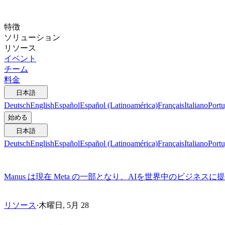
特徴
ソリューション
リソース
イベント
チーム
料金
日本語
Deutsch
English
Español
Español (Latinoamérica)
Français
Italiano
Portu
始める
日本語
Deutsch
English
Español
Español (Latinoamérica)
Français
Italiano
Portu
Manus は現在 Meta の一部となり、AIを世界中のビジネス
リソース
·
木曜日, 5月 28