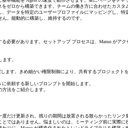
ザーが使う同じ基本機能を Agent の速度で動作させます。単にペ
ベースをゼロから構築できます。チームの働き方に合わせたカスタ
断して検索し、データを特定のユーザープロファイルにマッピング
せん。能動的に構築し、維持するのです。
認する必要があります。セットアップ プロセスは、Manus が
クします。
に選択します。きめ細かい権限制御により、共有するプロジェク
us に依頼する新しいプロンプトを開始します。
つの方法をご紹介します。
一度だけ更新され、残りの期間は放置される散らかったリンク
ことではありません。悩ましいのは、ミーティング前に実際に
わりに、Manus が構造化されたトレンドライブラリを構築