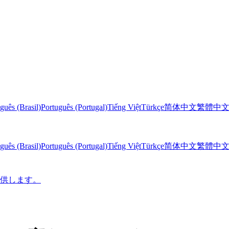
guês (Brasil)
Português (Portugal)
Tiếng Việt
Türkçe
简体中文
繁體中
guês (Brasil)
Português (Portugal)
Tiếng Việt
Türkçe
简体中文
繁體中
に提供します。