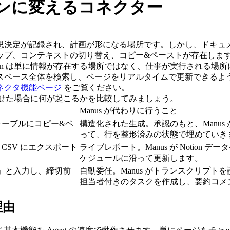
ンジンに変えるコネクター
意思決定が記録され、計画が形になる場所です。しかし、ドキュメン
ップ、コンテキストの切り替え、コピー&ペーストが存在しま
。Notion は単に情報が存在する場所ではなく、仕事が実行される
スペース全体を検索し、ページをリアルタイムで更新できるよ
 コネクタ機能ページ
 をご覧ください。
に任せた場合に何が起こるかを比較してみましょう。
Manus が代わりに行うこと
 テーブルにコピー&ペ
構造化された生成。承認のもと、Manus 
って、行を整形済みの状態で埋めていき
 CSV にエクスポート
ライブレポート。Manus が Notio
ケジュールに沿って更新します。
」と入力し、締切前
自動委任。Manus がトランスクリプ
担当者付きのタスクを作成し、要約コメ
理由