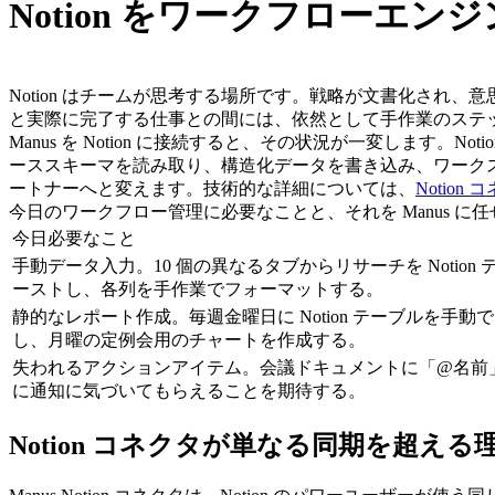
Notion をワークフローエ
Notion はチームが思考する場所です。戦略が文書化され、
と実際に完了する仕事との間には、依然として手作業のステ
Manus を Notion に接続すると、その状況が一変します
ーススキーマを読み取り、構造化データを書き込み、ワーク
ートナーへと変えます。技術的な詳細については、
Notion
今日のワークフロー管理に必要なことと、それを Manus 
今日必要なこと
手動データ入力。10 個の異なるタブからリサーチを Notion
ーストし、各列を手作業でフォーマットする。
静的なレポート作成。毎週金曜日に Notion テーブルを手動で
し、月曜の定例会用のチャートを作成する。
失われるアクションアイテム。会議ドキュメントに「@名前
に通知に気づいてもらえることを期待する。
Notion コネクタが単なる同期を超える