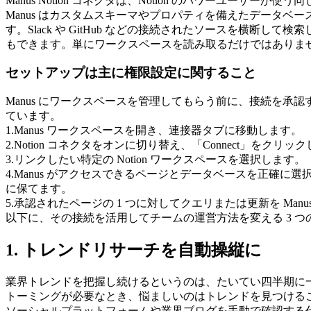
Manus Notion コネクタは、Notion のパワーユー
Manus はカスタムスキーマやプロパティを備えたデータ
す。Slack や GitHub などの接続されたソースを横
もできます。単にワークスペースを読み取るだけではありま
セットアップは主に権限設定に関すること
Manus にワークスペースを管理してもらう前に、接続を承
ています。
1
.
Manus ワークスペースを開き、連接器タブに移動します。
2
.
Notion コネクタをオンに切り替え、「Connect」をクリッ
3
.
リンクしたい特定の Notion ワークスペースを選択します。
4
.
Manus がアクセスできるページとデータベースを正確
に保てます。
5
.
承認されたページの 1 つに対してクエリまたは更新を Man
以下に、その接続を活用してチームの運営方法を変える 3 
1. トレンドリサーチを自動操縦に
業界トレンドを把握し続けるというのは、たいてい四半期に
トーミングが必要なとき、悩ましいのはトレンドを見つける
ソーシャルプラットフォームや業界ブログを手動で確認する代