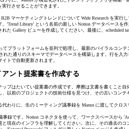
析を実行させることができます。
B2B マーケティングトレンドについて 
Wide Research
 を実行
brary' という名前の新しい Notion データベースを作成し、Trend
 Gallery ビューを作成してください。最後に、
scheduled ta
」
使ってプラットフォームを並列で処理し、最新のバイラルコンテンツと
求された通りのスキーマでデータベースを構築します。行を入力し、
ンサイトで自動更新されます。
イアント提案書を作成する
テップはたいてい提案書の作成です。摩擦は文書を書くこと自
モを探し、以前のプロジェクトの技術仕様を見つけ、その古いコン
代わりに、生のミーティング議事録を Manus に渡してクロ
otion コネクタを使って、ワークスペースから 'Acme Corp Accoun
題と現在のインフラを理解してください。次に、その過去のコ