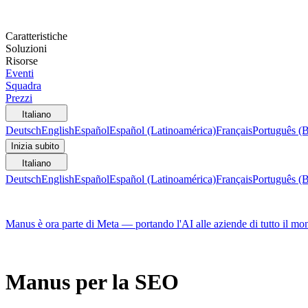
Caratteristiche
Soluzioni
Risorse
Eventi
Squadra
Prezzi
Italiano
Deutsch
English
Español
Español (Latinoamérica)
Français
Português (B
Inizia subito
Italiano
Deutsch
English
Español
Español (Latinoamérica)
Français
Português (B
Manus è ora parte di Meta — portando l'AI alle aziende di tutto il mo
Manus per la SEO