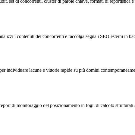
it, set di concorrenti, cluster di parole chiave, formati di reportistica e
nalizzi i contenuti dei concorrenti e raccolga segnali SEO esterni in b
lo per individuare lacune e vittorie rapide su più domini contemporaneame
e report di monitoraggio del posizionamento in fogli di calcolo struttura