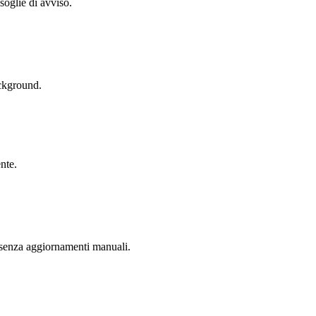
 soglie di avviso.
ackground.
nte.
ti senza aggiornamenti manuali.