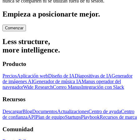
nunca se comparten ni se utilizan fuera de tu sesión.
Empieza a posicionarte mejor.
Comenzar
Less structure,
more intelligence.
Producto
Precios
Aplicación web
Diseño de IA
Diapositivas de IA
Generador
de imágenes AI
Generador de música IA
Manus operador del
navegador
Wide Research
Correo Manus
Integración con Slack
Recursos
Descargar
Blog
Documentos
Actualizaciones
Centro de ayuda
Centro
de confianza
API
Plan de equipo
Startups
Playbook
Recursos de marca
Comunidad