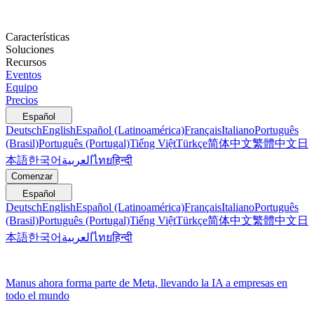
Características
Soluciones
Recursos
Eventos
Equipo
Precios
Español
Deutsch
English
Español (Latinoamérica)
Français
Italiano
Português
(Brasil)
Português (Portugal)
Tiếng Việt
Türkçe
简体中文
繁體中文
日
本語
한국어
العربية
ไทย
हिन्दी
Comenzar
Español
Deutsch
English
Español (Latinoamérica)
Français
Italiano
Português
(Brasil)
Português (Portugal)
Tiếng Việt
Türkçe
简体中文
繁體中文
日
本語
한국어
العربية
ไทย
हिन्दी
Manus ahora forma parte de Meta, llevando la IA a empresas en
todo el mundo