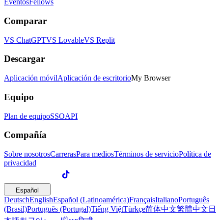
Eventos
Fellows
Comparar
VS ChatGPT
VS Lovable
VS Replit
Descargar
Aplicación móvil
Aplicación de escritorio
My Browser
Equipo
Plan de equipo
SSO
API
Compañía
Sobre nosotros
Carreras
Para medios
Términos de servicio
Política de
privacidad
Español
Deutsch
English
Español (Latinoamérica)
Français
Italiano
Português
(Brasil)
Português (Portugal)
Tiếng Việt
Türkçe
简体中文
繁體中文
日