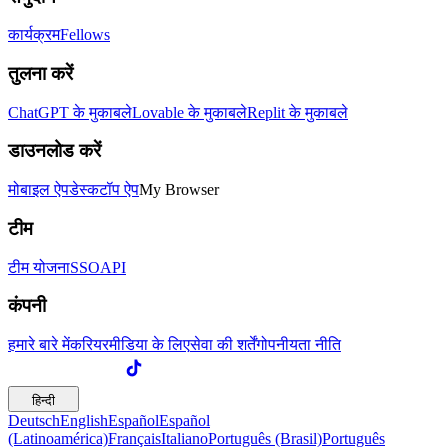
कार्यक्रम
Fellows
तुलना करें
ChatGPT के मुकाबले
Lovable के मुकाबले
Replit के मुकाबले
डाउनलोड करें
मोबाइल ऐप
डेस्कटॉप ऐप
My Browser
टीम
टीम योजना
SSO
API
कंपनी
हमारे बारे में
करियर
मीडिया के लिए
सेवा की शर्तें
गोपनीयता नीति
हिन्दी
Deutsch
English
Español
Español
(Latinoamérica)
Français
Italiano
Português (Brasil)
Português