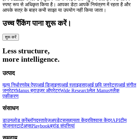
स्पष्ट रूप से अधिकृत किया है। आपका डेटा आपके नियंत्रण में रहता है और
आपके सत्र के बाहर कभी साझा या उपयोग नहीं किया जाता।
उच्च रैंकिंग पाना शुरू करें।
शुरू करें
Less structure,
more intelligence.
उत्पाद
मूल्य निर्धारण
वेब ऐप
एआई डिज़ाइन
एआई स्लाइड्स
एआई छवि जनरेटर
एआई संगीत
जनरेटर
Manus ब्राउज़र ऑपरेटर
Wide Research
मेल Manus
स्लैक
एकीकरण
संसाधन
डाउनलोड करें
ब्लॉग
दस्तावेज़
अपडेट्स
सहायता केंद्र
विश्वास केंद्र
API
टीम
योजना
स्टार्टअप्स
Playbook
ब्रांड संपत्तियां
समुदाय