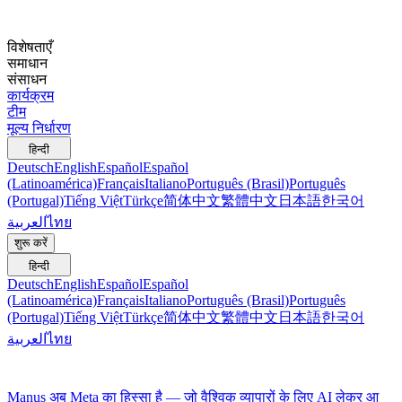
विशेषताएँ
समाधान
संसाधन
कार्यक्रम
टीम
मूल्य निर्धारण
हिन्दी
Deutsch
English
Español
Español
(Latinoamérica)
Français
Italiano
Português (Brasil)
Português
(Portugal)
Tiếng Việt
Türkçe
简体中文
繁體中文
日本語
한국어
العربية
ไทย
शुरू करें
हिन्दी
Deutsch
English
Español
Español
(Latinoamérica)
Français
Italiano
Português (Brasil)
Português
(Portugal)
Tiếng Việt
Türkçe
简体中文
繁體中文
日本語
한국어
العربية
ไทย
Manus अब Meta का हिस्सा है — जो वैश्विक व्यापारों के लिए AI लेकर आ