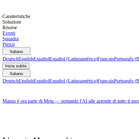
Caratteristiche
Soluzioni
Risorse
Eventi
Squadra
Prezzi
Italiano
Deutsch
English
Español
Español (Latinoamérica)
Français
Português (B
Inizia subito
Italiano
Deutsch
English
Español
Español (Latinoamérica)
Français
Português (B
Manus è ora parte di Meta — portando l'AI alle aziende di tutto il mo