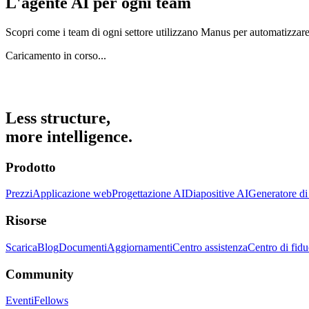
L'agente AI per ogni team
Scopri come i team di ogni settore utilizzano Manus per automatizzare 
Caricamento in corso...
Less structure,
more intelligence.
Prodotto
Prezzi
Applicazione web
Progettazione AI
Diapositive AI
Generatore di
Risorse
Scarica
Blog
Documenti
Aggiornamenti
Centro assistenza
Centro di fidu
Community
Eventi
Fellows