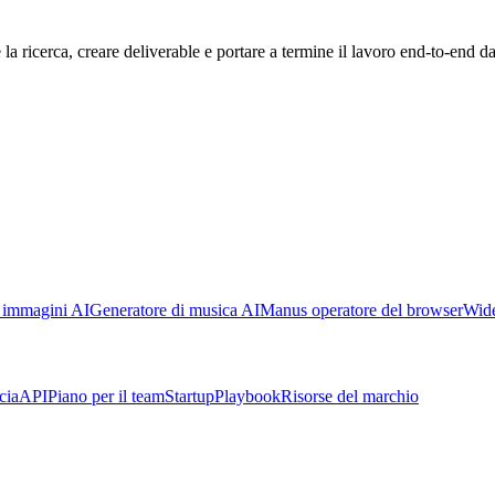
la ricerca, creare deliverable e portare a termine il lavoro end-to-end d
 immagini AI
Generatore di musica AI
Manus operatore del browser
Wid
cia
API
Piano per il team
Startup
Playbook
Risorse del marchio