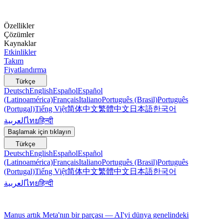
Özellikler
Çözümler
Kaynaklar
Etkinlikler
Takım
Fiyatlandırma
Türkçe
Deutsch
English
Español
Español
(Latinoamérica)
Français
Italiano
Português (Brasil)
Português
(Portugal)
Tiếng Việt
简体中文
繁體中文
日本語
한국어
العربية
ไทย
हिन्दी
Başlamak için tıklayın
Türkçe
Deutsch
English
Español
Español
(Latinoamérica)
Français
Italiano
Português (Brasil)
Português
(Portugal)
Tiếng Việt
简体中文
繁體中文
日本語
한국어
العربية
ไทย
हिन्दी
Manus artık Meta'nın bir parçası — AI'yi dünya genelindeki