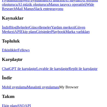
Fiyatlandırma
Web uygulaması
AI tasarımı
AI slaytları
AI görüntü
oluşturucu
AI müzik oluşturucu
Manus tarayıcı operatörü
Wide
Research
Mail Manus
Slack entegrasyonu
Kaynaklar
İndir
Blog
Belgeler
Güncellemeler
Yardım merkezi
Güven
Merkezi
API
Ekip planı
Girişimler
Playbook
Marka varlıkları
Topluluk
Etkinlikler
Fellows
Karşılaştır
ChatGPT ile karşılaştır
Lovable ile karşılaştır
Replit ile karşılaştır
İndir
Mobil uygulama
Masaüstü uygulaması
My Browser
Takım
Ekip planı
SSO
API