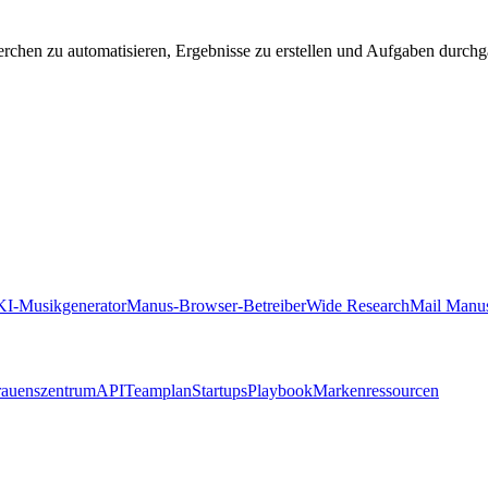
chen zu automatisieren, Ergebnisse zu erstellen und Aufgaben durchg
KI-Musikgenerator
Manus-Browser-Betreiber
Wide Research
Mail Manu
rauenszentrum
API
Teamplan
Startups
Playbook
Markenressourcen