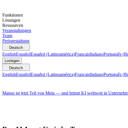
Funktionen
Lösungen
Ressourcen
Veranstaltungen
Team
Preisgestaltung
Deutsch
English
Español
Español (Latinoamérica)
Français
Italiano
Português (Br
Loslegen
Deutsch
English
Español
Español (Latinoamérica)
Français
Italiano
Português (Br
Manus ist jetzt Teil von Meta — und bringt KI weltweit in Unterneh