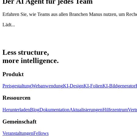
Der AI Agent für jedes Team
Erfahren Sie, wie Teams aus allen Branchen Manus nutzen, um Recher
Lädt...
Less structure,
more intelligence.
Produkt
Preisgestaltung
Webanwendung
KI-Design
KI-Folien
KI-Bildgenerator
Ressourcen
Herunterladen
Blog
Dokumentation
Aktualisierungen
Hilfezentrum
Vert
Gemeinschaft
Veranstaltungen
Fellows