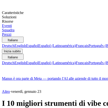
Caratteristiche
Soluzioni
Risorse
Eventi
Squadra
Prezzi
Italiano
Deutsch
English
Español
Español (Latinoamérica)
Français
Português (B
Inizia subito
Italiano
Deutsch
English
Español
Español (Latinoamérica)
Français
Português (B
Manus è ora parte di Meta — portando l'AI alle aziende di tutto il mo
Altro
·
venerdì, gennaio 23
I 10 migliori strumenti di vibe 