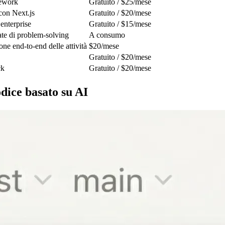
mework
Gratuito / $25/mese
con Next.js
Gratuito / $20/mese
 enterprise
Gratuito / $15/mese
ate di problem-solving
A consumo
ne end-to-end delle attività
$20/mese
Gratuito / $20/mese
ck
Gratuito / $20/mese
odice basato su AI