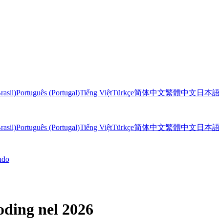
rasil)
Português (Portugal)
Tiếng Việt
Türkçe
简体中文
繁體中文
日本
rasil)
Português (Portugal)
Tiếng Việt
Türkçe
简体中文
繁體中文
日本
ndo
coding nel 2026