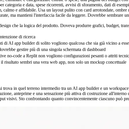
 per categoria e data, spese ricorrenti, avvisi di sforamento, dati di esem
, calmo e affidabile. Usa un layout pulito con card arrotondate, ombre 
 curate, ma mantieni l'interfaccia facile da leggere. Dovrebbe sembrare 
esign che la logica del prodotto. Doveva produrre grafici, budget, transa
ntenzione di ricerca
 di AI app builder di solito vogliono qualcosa che sia già vicino a esse
dovrebbe gestire più di una singola schermata di dashboard
tive no-code a Replit non vogliono configurazioni pesanti o attriti tecnic
e il risultato sembri una vera web app, non solo un mockup concettuale
 si trova in quel terreno intermedio tra un AI app builder e un workspac
azione, anteprime e una sensazione più attiva di costruzione all'interno
tput visivi. Sto confrontando quanto convincentemente ciascuno può prend