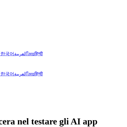
語
한국어
العربية
ไทย
हिन्दी
語
한국어
العربية
ไทย
हिन्दी
era nel testare gli AI app