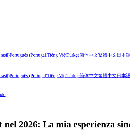
rasil)
Português (Portugal)
Tiếng Việt
Türkçe
简体中文
繁體中文
日本
rasil)
Português (Portugal)
Tiếng Việt
Türkçe
简体中文
繁體中文
日本
ndo
t nel 2026: La mia esperienza sinc