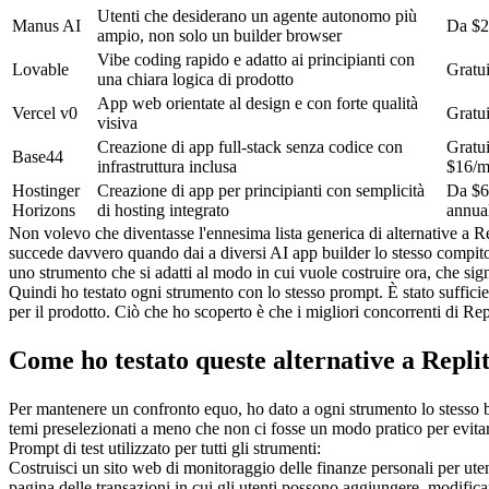
Utenti che desiderano un agente autonomo più 
Manus AI
Da $2
ampio, non solo un builder browser
Vibe coding rapido e adatto ai principianti con 
Lovable
Gratu
una chiara logica di prodotto
App web orientate al design e con forte qualità 
Vercel v0
Gratu
visiva
Creazione di app full-stack senza codice con 
Gratui
Base44
infrastruttura inclusa
$16/m
Hostinger 
Creazione di app per principianti con semplicità 
Da $6
Horizons
di hosting integrato
annua
Non volevo che diventasse l'ennesima lista generica di alternative a Re
succede davvero quando dai a diversi AI app builder lo stesso compito 
uno strumento che si adatti al modo in cui vuole costruire ora, che sig
Quindi ho testato ogni strumento con lo stesso prompt. È stato suffici
per il prodotto. Ciò che ho scoperto è che i migliori concorrenti di Repl
Come ho testato queste alternative a Repli
Per mantenere un confronto equo, ho dato a ogni strumento lo stesso b
temi preselezionati a meno che non ci fosse un modo pratico per evitar
Prompt di test utilizzato per tutti gli strumenti:
Costruisci un sito web di monitoraggio delle finanze personali per utent
pagina delle transazioni in cui gli utenti possono aggiungere, modificar