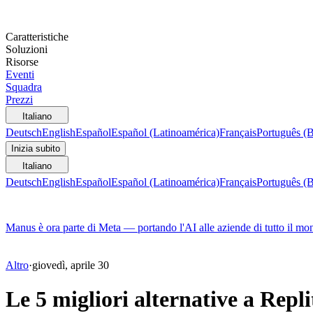
Caratteristiche
Soluzioni
Risorse
Eventi
Squadra
Prezzi
Italiano
Deutsch
English
Español
Español (Latinoamérica)
Français
Português (B
Inizia subito
Italiano
Deutsch
English
Español
Español (Latinoamérica)
Français
Português (B
Manus è ora parte di Meta — portando l'AI alle aziende di tutto il mo
Altro
·
giovedì, aprile 30
Le 5 migliori alternative a Repli