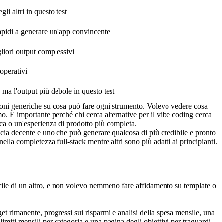
li altri in questo test
rapidi a generare un'app convincente
liori output complessivi
 operativi
ma l'output più debole in questo test
azioni generiche su cosa può fare ogni strumento. Volevo vedere cosa 
. È importante perché chi cerca alternative per il vibe coding cerca 
ica o un'esperienza di prodotto più completa.
ccia decente e uno che può generare qualcosa di più credibile e pronto 
ella completezza full-stack mentre altri sono più adatti ai principianti.
cile di un altro, e non volevo nemmeno fare affidamento su template o 
et rimanente, progressi sui risparmi e analisi della spesa mensile, una 
imiti mensili per categoria e una pagina degli obiettivi per traguardi 