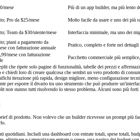
0/mese
Più di un app builder, ma più lento deg
ito; Pro da $25/mese
Molto facile da usare e uno dei più 
ito; Team da $30/utente/mese
Interfaccia minimale, ma uno dei mig
to; piani a pagamento da 
Pratico, completo e forte nei dettagli
ese con fatturazione annuale
,99/mese con fatturazione 
Pacchetto commerciale più semplice, 
le
plit che ripete solo pagine di funzionalità, tabelle dei prezzi e afferm
e chiedi loro di creare qualcosa che sembri un vero prodotto di consumo
nifichi iterazione più rapida, design migliore, meno configurazione tecn
ente per esporre il divario tra uno strumento che può produrre un'interfa
it non stanno tutti risolvendo lo stesso problema. Alcuni sono più forti n
t
rief di prodotto. Non volevo che un builder ricevesse un prompt più fa
lo.
i quotidiani. Includi una dashboard con entrate totali, spese totali, budg
e, eliminare e categorizzare entrate o spese, una pagina dei budget con l