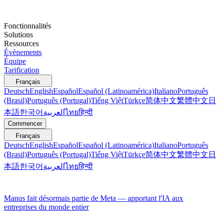
Fonctionnalités
Solutions
Ressources
Évènements
Équipe
Tarification
Français
Deutsch
English
Español
Español (Latinoamérica)
Italiano
Português
(Brasil)
Português (Portugal)
Tiếng Việt
Türkçe
简体中文
繁體中文
日
本語
한국어
العربية
ไทย
हिन्दी
Commencer
Français
Deutsch
English
Español
Español (Latinoamérica)
Italiano
Português
(Brasil)
Português (Portugal)
Tiếng Việt
Türkçe
简体中文
繁體中文
日
本語
한국어
العربية
ไทย
हिन्दी
Manus fait désormais partie de Meta — apportant l'IA aux
entreprises du monde entier