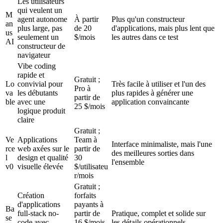
Les utilisateurs 
qui veulent un 
M
agent autonome 
À partir 
Plus qu'un constructeur 
an
plus large, pas 
de 20 
d'applications, mais plus lent que 
us 
seulement un 
$/mois
les autres dans ce test
AI
constructeur de 
navigateur
Vibe coding 
rapide et 
Gratuit ; 
Lo
convivial pour 
Très facile à utiliser et l'un des 
Pro à 
va
les débutants 
plus rapides à générer une 
partir de 
ble
avec une 
application convaincante
25 $/mois
logique produit 
claire
Gratuit ; 
Ve
Applications 
Team à 
Interface minimaliste, mais l'une 
rce
web axées sur le 
partir de 
des meilleures sorties dans 
l 
design et qualité 
30 
l'ensemble
v0
visuelle élevée
$/utilisateu
r/mois
Gratuit ; 
Création 
forfaits 
d'applications 
payants à 
Ba
full-stack no-
partir de 
Pratique, complet et solide sur 
se
code avec 
16 $/mois 
les détails opérationnels