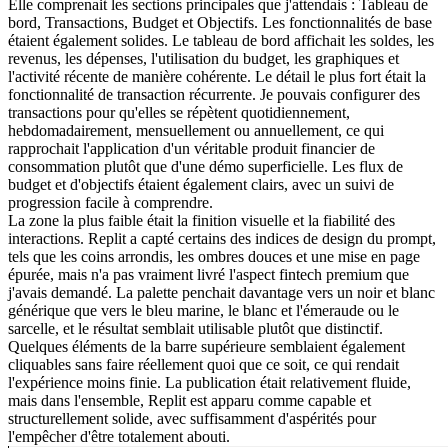
Elle comprenait les sections principales que j'attendais : Tableau de 
bord, Transactions, Budget et Objectifs. Les fonctionnalités de base 
étaient également solides. Le tableau de bord affichait les soldes, les 
revenus, les dépenses, l'utilisation du budget, les graphiques et 
l'activité récente de manière cohérente. Le détail le plus fort était la 
fonctionnalité de transaction récurrente. Je pouvais configurer des 
transactions pour qu'elles se répètent quotidiennement, 
hebdomadairement, mensuellement ou annuellement, ce qui 
rapprochait l'application d'un véritable produit financier de 
consommation plutôt que d'une démo superficielle. Les flux de 
budget et d'objectifs étaient également clairs, avec un suivi de 
progression facile à comprendre.
La zone la plus faible était la finition visuelle et la fiabilité des 
interactions. Replit a capté certains des indices de design du prompt, 
tels que les coins arrondis, les ombres douces et une mise en page 
épurée, mais n'a pas vraiment livré l'aspect fintech premium que 
j'avais demandé. La palette penchait davantage vers un noir et blanc 
générique que vers le bleu marine, le blanc et l'émeraude ou le 
sarcelle, et le résultat semblait utilisable plutôt que distinctif. 
Quelques éléments de la barre supérieure semblaient également 
cliquables sans faire réellement quoi que ce soit, ce qui rendait 
l'expérience moins finie. La publication était relativement fluide, 
mais dans l'ensemble, Replit est apparu comme capable et 
structurellement solide, avec suffisamment d'aspérités pour 
l'empêcher d'être totalement abouti.