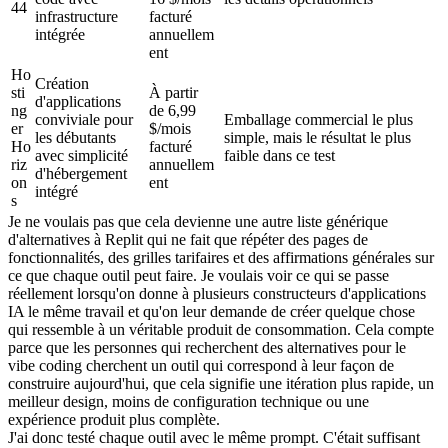
44
infrastructure 
facturé 
intégrée
annuellem
ent
Ho
Création 
sti
À partir 
d'applications 
ng
de 6,99 
conviviale pour 
Emballage commercial le plus 
er 
$/mois 
les débutants 
simple, mais le résultat le plus 
Ho
facturé 
avec simplicité 
faible dans ce test
riz
annuellem
d'hébergement 
on
ent
intégré
s
Je ne voulais pas que cela devienne une autre liste générique 
d'alternatives à Replit qui ne fait que répéter des pages de 
fonctionnalités, des grilles tarifaires et des affirmations générales sur 
ce que chaque outil peut faire. Je voulais voir ce qui se passe 
réellement lorsqu'on donne à plusieurs constructeurs d'applications 
IA le même travail et qu'on leur demande de créer quelque chose 
qui ressemble à un véritable produit de consommation. Cela compte 
parce que les personnes qui recherchent des alternatives pour le 
vibe coding cherchent un outil qui correspond à leur façon de 
construire aujourd'hui, que cela signifie une itération plus rapide, un 
meilleur design, moins de configuration technique ou une 
expérience produit plus complète.
J'ai donc testé chaque outil avec le même prompt. C'était suffisant 