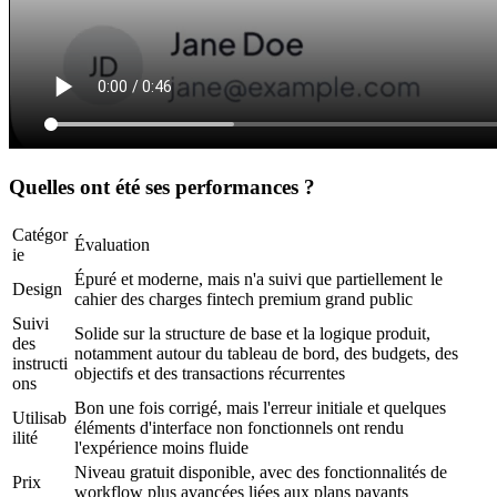
Quelles ont été ses performances ?
Catégor
Évaluation
ie
Épuré et moderne, mais n'a suivi que partiellement le 
Design
cahier des charges fintech premium grand public
Suivi 
Solide sur la structure de base et la logique produit, 
des 
notamment autour du tableau de bord, des budgets, des 
instructi
objectifs et des transactions récurrentes
ons
Bon une fois corrigé, mais l'erreur initiale et quelques 
Utilisab
éléments d'interface non fonctionnels ont rendu 
ilité
l'expérience moins fluide
Niveau gratuit disponible, avec des fonctionnalités de 
Prix
workflow plus avancées liées aux plans payants