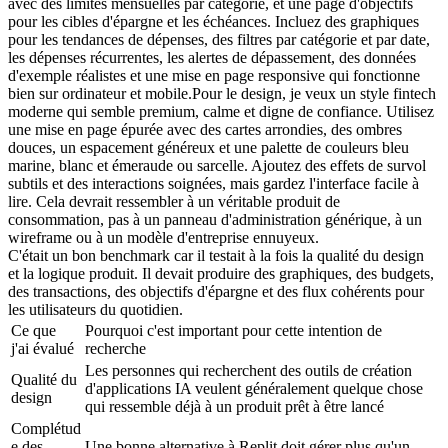
avec des limites mensuelles par catégorie, et une page d'objectifs 
pour les cibles d'épargne et les échéances. Incluez des graphiques 
pour les tendances de dépenses, des filtres par catégorie et par date, 
les dépenses récurrentes, les alertes de dépassement, des données 
d'exemple réalistes et une mise en page responsive qui fonctionne 
bien sur ordinateur et mobile.
Pour le design, je veux un style fintech 
moderne qui semble premium, calme et digne de confiance. Utilisez 
une mise en page épurée avec des cartes arrondies, des ombres 
douces, un espacement généreux et une palette de couleurs bleu 
marine, blanc et émeraude ou sarcelle. Ajoutez des effets de survol 
subtils et des interactions soignées, mais gardez l'interface facile à 
lire. Cela devrait ressembler à un véritable produit de 
consommation, pas à un panneau d'administration générique, à un 
wireframe ou à un modèle d'entreprise ennuyeux.
C'était un bon benchmark car il testait à la fois la qualité du design 
et la logique produit. Il devait produire des graphiques, des budgets, 
des transactions, des objectifs d'épargne et des flux cohérents pour 
les utilisateurs du quotidien.
Ce que 
Pourquoi c'est important pour cette intention de 
j'ai évalué
recherche
Les personnes qui recherchent des outils de création 
Qualité du 
d'applications IA veulent généralement quelque chose 
design
qui ressemble déjà à un produit prêt à être lancé
Complétud
e des 
Une bonne alternative à Replit doit gérer plus qu'un 