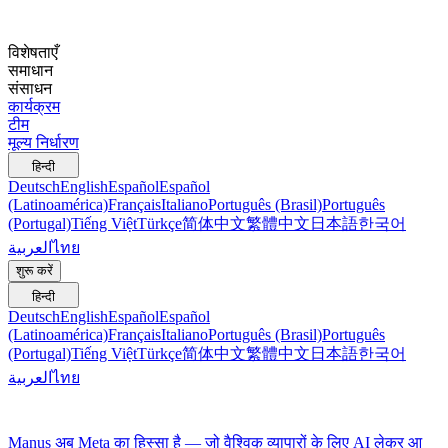
विशेषताएँ
समाधान
संसाधन
कार्यक्रम
टीम
मूल्य निर्धारण
हिन्दी
Deutsch
English
Español
Español
(Latinoamérica)
Français
Italiano
Português (Brasil)
Português
(Portugal)
Tiếng Việt
Türkçe
简体中文
繁體中文
日本語
한국어
العربية
ไทย
शुरू करें
हिन्दी
Deutsch
English
Español
Español
(Latinoamérica)
Français
Italiano
Português (Brasil)
Português
(Portugal)
Tiếng Việt
Türkçe
简体中文
繁體中文
日本語
한국어
العربية
ไทย
Manus अब Meta का हिस्सा है — जो वैश्विक व्यापारों के लिए AI लेकर आ