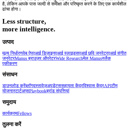
है, लेकिन आपके पास जल्दी से समीक्षा और परिष्कृत करने के लिए एक कार्यशील
ढांचा होगा।
Less structure,
more intelligence.
उत्पाद
मूल्य निर्धारण
वेब ऐप
एआई डिज़ाइन
एआई स्लाइड्स
एआई छवि जनरेटर
एआई संगीत
जनरेटर
Manus ब्राउज़र ऑपरेटर
Wide Research
मेल Manus
स्लैक
एकीकरण
संसाधन
डाउनलोड करें
ब्लॉग
दस्तावेज़
अपडेट्स
सहायता केंद्र
विश्वास केंद्र
API
टीम
योजना
स्टार्टअप्स
Playbook
ब्रांड संपत्तियां
समुदाय
कार्यक्रम
Fellows
तुलना करें