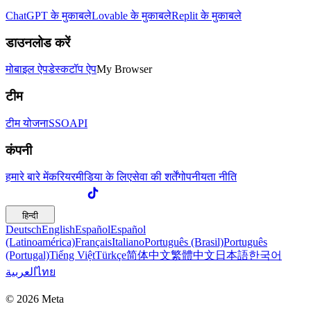
ChatGPT के मुकाबले
Lovable के मुकाबले
Replit के मुकाबले
डाउनलोड करें
मोबाइल ऐप
डेस्कटॉप ऐप
My Browser
टीम
टीम योजना
SSO
API
कंपनी
हमारे बारे में
करियर
मीडिया के लिए
सेवा की शर्तें
गोपनीयता नीति
हिन्दी
Deutsch
English
Español
Español
(Latinoamérica)
Français
Italiano
Português (Brasil)
Português
(Portugal)
Tiếng Việt
Türkçe
简体中文
繁體中文
日本語
한국어
العربية
ไทย
© 2026 Meta