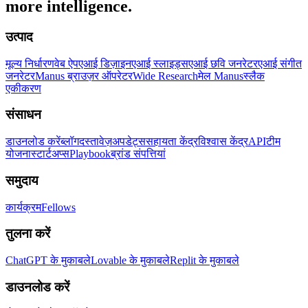
more intelligence.
उत्पाद
मूल्य निर्धारण
वेब ऐप
एआई डिज़ाइन
एआई स्लाइड्स
एआई छवि जनरेटर
एआई संगीत
जनरेटर
Manus ब्राउज़र ऑपरेटर
Wide Research
मेल Manus
स्लैक
एकीकरण
संसाधन
डाउनलोड करें
ब्लॉग
दस्तावेज़
अपडेट्स
सहायता केंद्र
विश्वास केंद्र
API
टीम
योजना
स्टार्टअप्स
Playbook
ब्रांड संपत्तियां
समुदाय
कार्यक्रम
Fellows
तुलना करें
ChatGPT के मुकाबले
Lovable के मुकाबले
Replit के मुकाबले
डाउनलोड करें