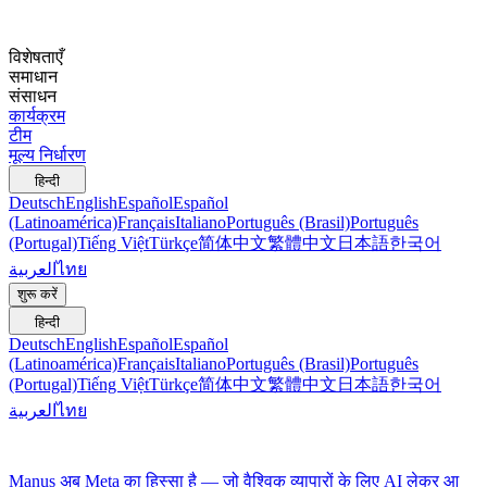
विशेषताएँ
समाधान
संसाधन
कार्यक्रम
टीम
मूल्य निर्धारण
हिन्दी
Deutsch
English
Español
Español
(Latinoamérica)
Français
Italiano
Português (Brasil)
Português
(Portugal)
Tiếng Việt
Türkçe
简体中文
繁體中文
日本語
한국어
العربية
ไทย
शुरू करें
हिन्दी
Deutsch
English
Español
Español
(Latinoamérica)
Français
Italiano
Português (Brasil)
Português
(Portugal)
Tiếng Việt
Türkçe
简体中文
繁體中文
日本語
한국어
العربية
ไทย
Manus अब Meta का हिस्सा है — जो वैश्विक व्यापारों के लिए AI लेकर आ