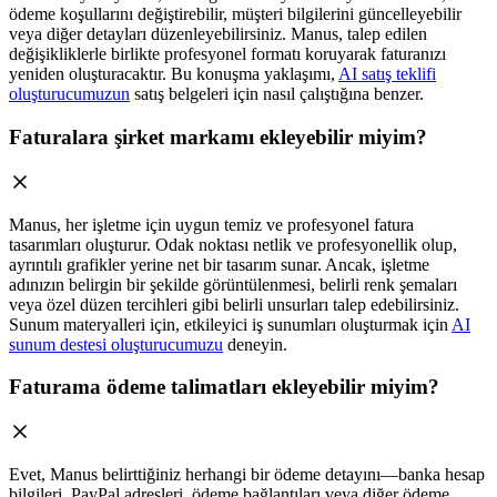
ödeme koşullarını değiştirebilir, müşteri bilgilerini güncelleyebilir
veya diğer detayları düzenleyebilirsiniz. Manus, talep edilen
değişikliklerle birlikte profesyonel formatı koruyarak faturanızı
yeniden oluşturacaktır. Bu konuşma yaklaşımı,
AI satış teklifi
oluşturucumuzun
satış belgeleri için nasıl çalıştığına benzer.
Faturalara şirket markamı ekleyebilir miyim?
Manus, her işletme için uygun temiz ve profesyonel fatura
tasarımları oluşturur. Odak noktası netlik ve profesyonellik olup,
ayrıntılı grafikler yerine net bir tasarım sunar. Ancak, işletme
adınızın belirgin bir şekilde görüntülenmesi, belirli renk şemaları
veya özel düzen tercihleri gibi belirli unsurları talep edebilirsiniz.
Sunum materyalleri için, etkileyici iş sunumları oluşturmak için
AI
sunum destesi oluşturucumuzu
deneyin.
Faturama ödeme talimatları ekleyebilir miyim?
Evet, Manus belirttiğiniz herhangi bir ödeme detayını—banka hesap
bilgileri, PayPal adresleri, ödeme bağlantıları veya diğer ödeme