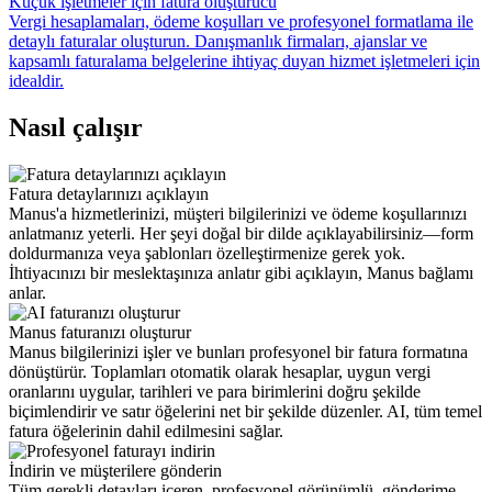
Küçük işletmeler için fatura oluşturucu
Vergi hesaplamaları, ödeme koşulları ve profesyonel formatlama ile
detaylı faturalar oluşturun. Danışmanlık firmaları, ajanslar ve
kapsamlı faturalama belgelerine ihtiyaç duyan hizmet işletmeleri için
idealdir.
Nasıl çalışır
Fatura detaylarınızı açıklayın
Manus'a hizmetlerinizi, müşteri bilgilerinizi ve ödeme koşullarınızı
anlatmanız yeterli. Her şeyi doğal bir dilde açıklayabilirsiniz—form
doldurmanıza veya şablonları özelleştirmenize gerek yok.
İhtiyacınızı bir meslektaşınıza anlatır gibi açıklayın, Manus bağlamı
anlar.
Manus faturanızı oluşturur
Manus bilgilerinizi işler ve bunları profesyonel bir fatura formatına
dönüştürür. Toplamları otomatik olarak hesaplar, uygun vergi
oranlarını uygular, tarihleri ve para birimlerini doğru şekilde
biçimlendirir ve satır öğelerini net bir şekilde düzenler. AI, tüm temel
fatura öğelerinin dahil edilmesini sağlar.
İndirin ve müşterilere gönderin
Tüm gerekli detayları içeren, profesyonel görünümlü, gönderime