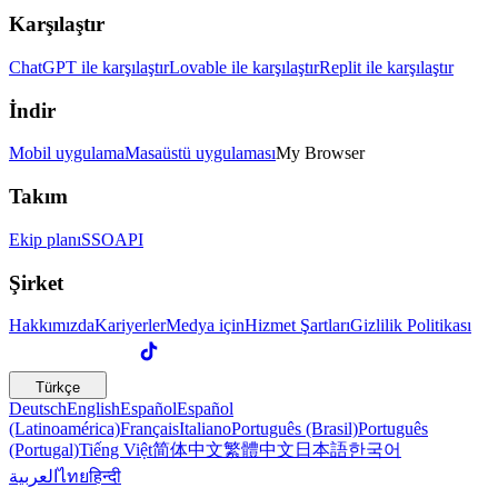
Karşılaştır
ChatGPT ile karşılaştır
Lovable ile karşılaştır
Replit ile karşılaştır
İndir
Mobil uygulama
Masaüstü uygulaması
My Browser
Takım
Ekip planı
SSO
API
Şirket
Hakkımızda
Kariyerler
Medya için
Hizmet Şartları
Gizlilik Politikası
Türkçe
Deutsch
English
Español
Español
(Latinoamérica)
Français
Italiano
Português (Brasil)
Português
(Portugal)
Tiếng Việt
简体中文
繁體中文
日本語
한국어
العربية
ไทย
हिन्दी