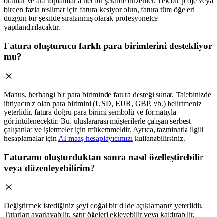
oranlar ve ara toplamlarla net bir şekilde düzenler. Tek bir proje veya
birden fazla teslimat için fatura kesiyor olun, fatura tüm öğeleri
düzgün bir şekilde sıralanmış olarak profesyonelce
yapılandırılacaktır.
Fatura oluşturucu farklı para birimlerini destekliyor
mu?
Manus, herhangi bir para biriminde fatura desteği sunar. Talebinizde
ihtiyacınız olan para birimini (USD, EUR, GBP, vb.) belirtmeniz
yeterlidir, fatura doğru para birimi sembolü ve formatıyla
görüntülenecektir. Bu, uluslararası müşterilerle çalışan serbest
çalışanlar ve işletmeler için mükemmeldir. Ayrıca, tazminatla ilgili
hesaplamalar için
AI maaş hesaplayıcımızı
kullanabilirsiniz.
Faturamı oluşturduktan sonra nasıl özelleştirebilir
veya düzenleyebilirim?
Değiştirmek istediğiniz şeyi doğal bir dilde açıklamanız yeterlidir.
Tutarları ayarlayabilir, satır öğeleri ekleyebilir veya kaldırabilir,