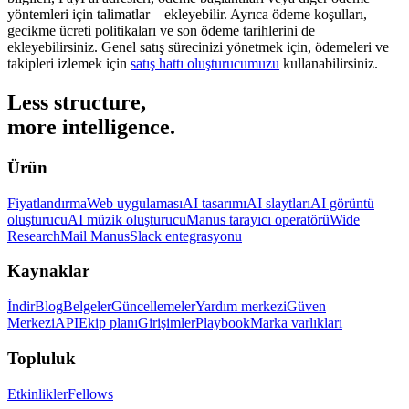
yöntemleri için talimatlar—ekleyebilir. Ayrıca ödeme koşulları,
gecikme ücreti politikaları ve son ödeme tarihlerini de
ekleyebilirsiniz. Genel satış sürecinizi yönetmek için, ödemeleri ve
takipleri izlemek için
satış hattı oluşturucumuzu
kullanabilirsiniz.
Less structure,
more intelligence.
Ürün
Fiyatlandırma
Web uygulaması
AI tasarımı
AI slaytları
AI görüntü
oluşturucu
AI müzik oluşturucu
Manus tarayıcı operatörü
Wide
Research
Mail Manus
Slack entegrasyonu
Kaynaklar
İndir
Blog
Belgeler
Güncellemeler
Yardım merkezi
Güven
Merkezi
API
Ekip planı
Girişimler
Playbook
Marka varlıkları
Topluluk
Etkinlikler
Fellows