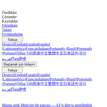
Özellikler
Çözümler
Kaynaklar
Etkinlikler
Takım
Fiyatlandırma
Türkçe
Deutsch
English
Español
Español
(Latinoamérica)
Français
Italiano
Português (Brasil)
Português
(Portugal)
Tiếng Việt
简体中文
繁體中文
日本語
한국어
العربية
ไทย
हिन्दी
Başlamak için tıklayın
Türkçe
Deutsch
English
Español
Español
(Latinoamérica)
Français
Italiano
Português (Brasil)
Português
(Portugal)
Tiếng Việt
简体中文
繁體中文
日本語
한국어
العربية
ไทย
हिन्दी
Manus artık Meta'nın bir parçası — AI'yi dünya genelindeki