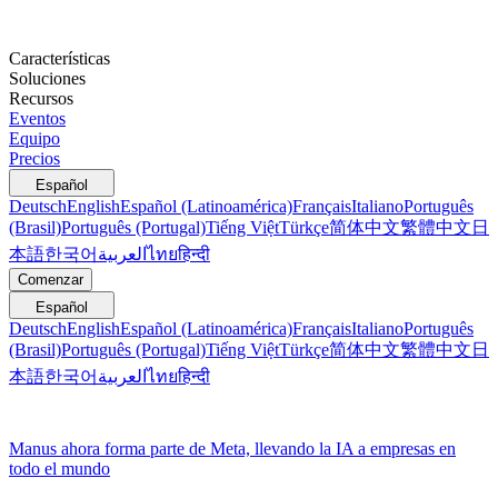
Características
Soluciones
Recursos
Eventos
Equipo
Precios
Español
Deutsch
English
Español (Latinoamérica)
Français
Italiano
Português
(Brasil)
Português (Portugal)
Tiếng Việt
Türkçe
简体中文
繁體中文
日
本語
한국어
العربية
ไทย
हिन्दी
Comenzar
Español
Deutsch
English
Español (Latinoamérica)
Français
Italiano
Português
(Brasil)
Português (Portugal)
Tiếng Việt
Türkçe
简体中文
繁體中文
日
本語
한국어
العربية
ไทย
हिन्दी
Manus ahora forma parte de Meta, llevando la IA a empresas en
todo el mundo