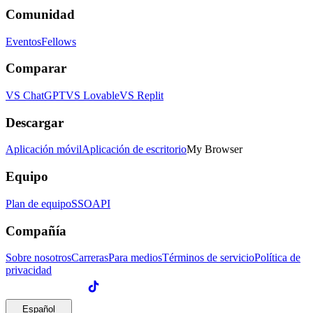
Comunidad
Eventos
Fellows
Comparar
VS ChatGPT
VS Lovable
VS Replit
Descargar
Aplicación móvil
Aplicación de escritorio
My Browser
Equipo
Plan de equipo
SSO
API
Compañía
Sobre nosotros
Carreras
Para medios
Términos de servicio
Política de
privacidad
Español