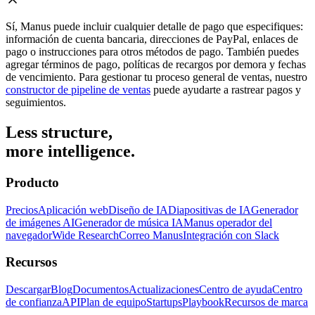
Sí, Manus puede incluir cualquier detalle de pago que especifiques:
información de cuenta bancaria, direcciones de PayPal, enlaces de
pago o instrucciones para otros métodos de pago. También puedes
agregar términos de pago, políticas de recargos por demora y fechas
de vencimiento. Para gestionar tu proceso general de ventas, nuestro
constructor de pipeline de ventas
puede ayudarte a rastrear pagos y
seguimientos.
Less structure,
more intelligence.
Producto
Precios
Aplicación web
Diseño de IA
Diapositivas de IA
Generador
de imágenes AI
Generador de música IA
Manus operador del
navegador
Wide Research
Correo Manus
Integración con Slack
Recursos
Descargar
Blog
Documentos
Actualizaciones
Centro de ayuda
Centro
de confianza
API
Plan de equipo
Startups
Playbook
Recursos de marca