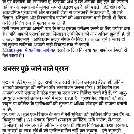
के पूरे वर्कफ़्लो को संभालता है, जिसका अर्थ है कि आपको कई टूल का उपयोग 
नहीं करना पड़ता या मैन्युअल रूप से उद्धरण ढूंढने नहीं पड़ते। AI शोध एजेंट 
अकादमिक प्रकाशनों और सरकारी डेटा से जानकारी निकालता है, जो इसे 
विज्ञान, इतिहास और विश्वसनीय स्रोतों की आवश्यकता वाले किसी भी विषय 
के लिए विशेष रूप से मूल्यवान बनाता है।
फ्री प्लान आपको असली पाठ के साथ इसका परीक्षण करने के लिए पर्याप्त देता 
है। यदि आपकी प्राथमिकताएं डिज़ाइन लचीलेपन की ओर अधिक झुकती हैं, तो 
Canva आज़माएं। अधिकतम छात्र संपर्क के लिए, Curipod चुनें। ऊपर दी 
गई तुलना तालिका आपको सही विकल्प तक ले जाएगी।
Manus मुफ्त में यहाँ आज़माएँ
 यह देखने के लिए कि क्या यह आपके वर्कफ़्लो से 
मेल खाता है।
अक्सर पूछे जाने वाले प्रश्न
प्र: क्या AI प्रस्तुति टूल सभी ग्रेड स्तरों के लिए उपयुक्त हैं?
उ: हाँ, लेकिन 
आपको आउटपुट की समीक्षा और समायोजन करना होगा। अधिकांश टूल 
आपको अपने प्रॉम्प्ट में ग्रेड स्तर या पठन स्तर निर्दिष्ट करने देते हैं, जो आयु-
उपयुक्त सामग्री उत्पन्न करने में मदद करता है। प्राथमिक शिक्षकों को हाई 
स्कूल या कॉलेज के प्रशिक्षकों की तुलना में अधिक संपादन की योजना बनानी 
चाहिए।
प्र: क्या AI टूल एक शिक्षक के रूप में मेरी भूमिका को प्रतिस्थापित कर देंगे?
उ: 
बिल्कुल नहीं। AI थकाऊ हिस्सों (स्लाइड फ़ॉर्मेटिंग, छवि स्रोत, लेआउट 
डिज़ाइन) को संभालता है, लेकिन यह आपकी शिक्षण विशेषज्ञता, कक्षा प्रबंधन, 
या छात्रों के साथ संबंधों को प्रतिस्थापित नहीं कर सकता। इसे सामग्री 