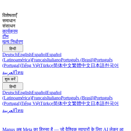
विशेषताएँ
समाधान
संसाधन
कार्यक्रम
टीम
मूल्य निर्धारण
हिन्दी
Deutsch
English
Español
Español
(Latinoamérica)
Français
Italiano
Português (Brasil)
Português
(Portugal)
Tiếng Việt
Türkçe
简体中文
繁體中文
日本語
한국어
العربية
ไทย
शुरू करें
हिन्दी
Deutsch
English
Español
Español
(Latinoamérica)
Français
Italiano
Português (Brasil)
Português
(Portugal)
Tiếng Việt
Türkçe
简体中文
繁體中文
日本語
한국어
العربية
ไทย
Manus अब Meta का हिस्सा है — जो वैश्विक व्यापारों के लिए AI लेकर आ