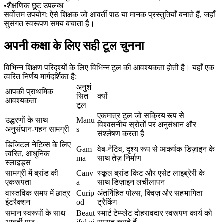
•
शैक्षणिक छूट उपलब्ध
सर्वोत्तम उपयोग:
 ऐसे शिक्षक जो आवर्ती पाठ या मानक प्रस्तुतियाँ बनाते हैं, जहाँ 
सुसंगत स्वरूपण समय बचाता है।
अपनी कक्षा के लिए सही टूल चुनना
विभिन्न शिक्षण परिदृश्यों के लिए विभिन्न टूल की आवश्यकता होती है। यहाँ एक 
त्वरित निर्णय मार्गदर्शिका है:
अनुशं
आपकी प्राथमिक 
सित 
क्यों
आवश्यकता
टूल
एकमात्र टूल जो सक्रिय रूप से 
उद्धरणों के साथ 
Manu
विश्वसनीय स्रोतों पर अनुसंधान और 
अनुसंधान-गहन सामग्री
s
संश्लेषण करता है
डिजिटल नेटिव्स के लिए 
Gam
वेब-नेटिव, दृश्य रूप से आकर्षक डिज़ाइन के 
त्वरित, आधुनिक 
ma
साथ तेज़ निर्माण
स्लाइड्स
सामग्री में ब्रांड की 
Canv
स्कूल ब्रांड किट और एसेट लाइब्रेरी के 
एकरूपता
a
साथ डिज़ाइन लचीलापन
वास्तविक समय में छात्र 
Curip
अंतर्निहित पोल्स, क्विज़ और सहभागिता 
इंटरैक्शन
od
ट्रैकिंग
समान स्वरूपों के साथ 
Beaut
स्मार्ट टेम्प्लेट दोहरावदार स्वरूपण कार्य को 
आवर्ती पाठ
iful.ai
समाप्त करते हैं