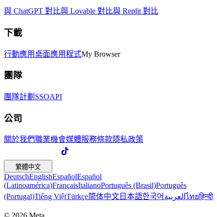
與 ChatGPT 對比
與 Lovable 對比
與 Replit 對比
下載
行動應用
桌面應用程式
My Browser
團隊
團隊計劃
SSO
API
公司
關於我們
職業機會
媒體
服務條款
隱私政策
繁體中文
Deutsch
English
Español
Español
(Latinoamérica)
Français
Italiano
Português (Brasil)
Português
(Portugal)
Tiếng Việt
Türkçe
简体中文
日本語
한국어
العربية
ไทย
हिन्दी
© 2026 Meta