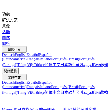
功能
解決方案
資源
活動
團隊
價格
繁體中文
Deutsch
English
Español
Español
(Latinoamérica)
Français
Italiano
Português (Brasil)
Português
(Portugal)
Tiếng Việt
Türkçe
简体中文
日本語
한국어
العربية
ไทย
हिन्दी
開始體驗
繁體中文
Deutsch
English
Español
Español
(Latinoamérica)
Français
Italiano
Português (Brasil)
Português
(Portugal)
Tiếng Việt
Türkçe
简体中文
日本語
한국어
العربية
ไทย
हिन्दी
Manus 現已成為 Meta 的一部分——將 AI 帶給全球企業