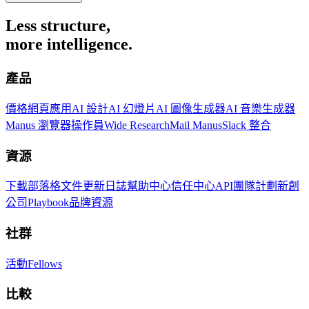
Less structure,
more intelligence.
產品
價格
網頁應用
AI 設計
AI 幻燈片
AI 圖像生成器
AI 音樂生成器
Manus 瀏覽器操作員
Wide Research
Mail Manus
Slack 整合
資源
下載
部落格
文件
更新日誌
幫助中心
信任中心
API
團隊計劃
新創
公司
Playbook
品牌資源
社群
活動
Fellows
比較