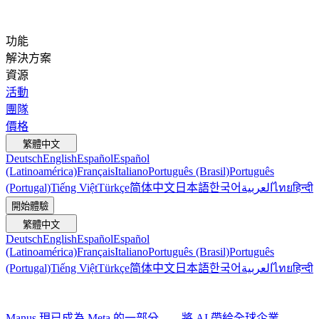
功能
解決方案
資源
活動
團隊
價格
繁體中文
Deutsch
English
Español
Español
(Latinoamérica)
Français
Italiano
Português (Brasil)
Português
(Portugal)
Tiếng Việt
Türkçe
简体中文
日本語
한국어
العربية
ไทย
हिन्दी
開始體驗
繁體中文
Deutsch
English
Español
Español
(Latinoamérica)
Français
Italiano
Português (Brasil)
Português
(Portugal)
Tiếng Việt
Türkçe
简体中文
日本語
한국어
العربية
ไทย
हिन्दी
Manus 現已成為 Meta 的一部分——將 AI 帶給全球企業