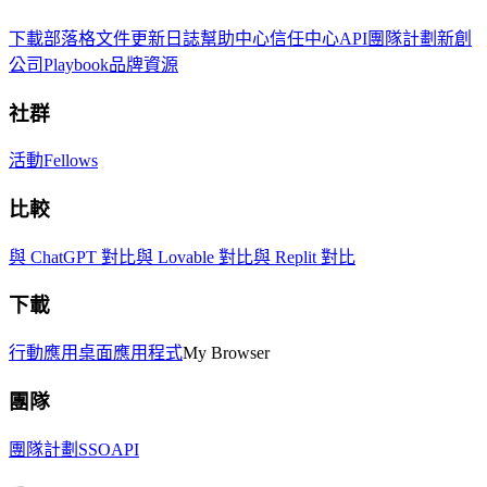
下載
部落格
文件
更新日誌
幫助中心
信任中心
API
團隊計劃
新創
公司
Playbook
品牌資源
社群
活動
Fellows
比較
與 ChatGPT 對比
與 Lovable 對比
與 Replit 對比
下載
行動應用
桌面應用程式
My Browser
團隊
團隊計劃
SSO
API